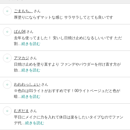
ごまもち。
さん
厚塗りにならずマットな感じ サラサラしてとても良いです
ぱん04
さん
去年も使ってました！ 安いし日焼け止めになるしいいです ただ
割…
続きを読む
アマカジ
さん
日焼け止めを塗り直すより ファンデやパウダーを付け直す方が
効…
続きを読む
わわわっしょい
さん
※色白は01ライトがおすすめです！00ライトベージュだと色が
暗…
続きを読む
むぎだま
さん
平日にメイクに力を入れて休日は楽をしたいタイプなのでファン
デ代…
続きを読む