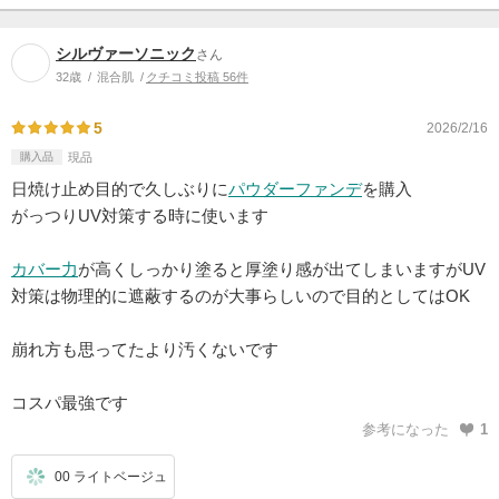
シルヴァーソニック
さん
32歳
混合肌
クチコミ投稿 56件
5
2026/2/16
購入品
現品
日焼け止め目的で久しぶりに
パウダーファンデ
を購入
がっつりUV対策する時に使います
カバー力
が高くしっかり塗ると厚塗り感が出てしまいますがUV
対策は物理的に遮蔽するのが大事らしいので目的としてはOK
崩れ方も思ってたより汚くないです
コスパ最強です
参考になった
1
00 ライトベージュ