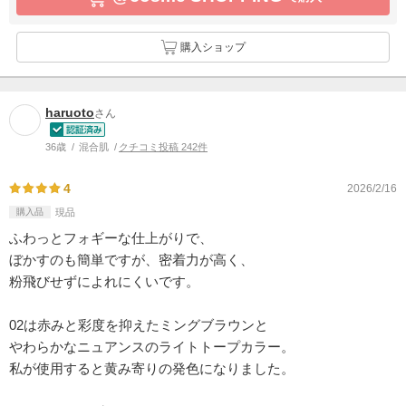
購入ショップ
haruoto
さん
36歳
混合肌
クチコミ投稿 242件
4
2026/2/16
購入品
現品
ふわっとフォギーな仕上がりで、
ぼかすのも簡単ですが、密着力が高く、
粉飛びせずによれにくいです。
02は赤みと彩度を抑えたミングブラウンと
やわらかなニュアンスのライトトープカラー。
私が使用すると黄み寄りの発色になりました。