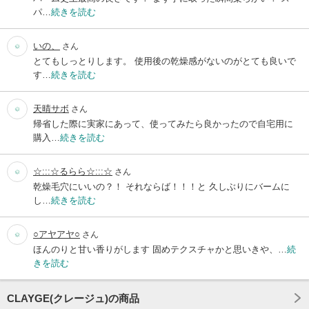
パ…
続きを読む
いの、
さん
とてもしっとりします。 使用後の乾燥感がないのがとても良いで
す…
続きを読む
天晴サボ
さん
帰省した際に実家にあって、使ってみたら良かったので自宅用に
購入…
続きを読む
☆:::☆るらら☆:::☆
さん
乾燥毛穴にいいの？！ それならば！！！と 久しぶりにバームに
し…
続きを読む
○アヤアヤ○
さん
ほんのりと甘い香りがします 固めテクスチャかと思いきや、…
続
きを読む
CLAYGE(クレージュ)の商品