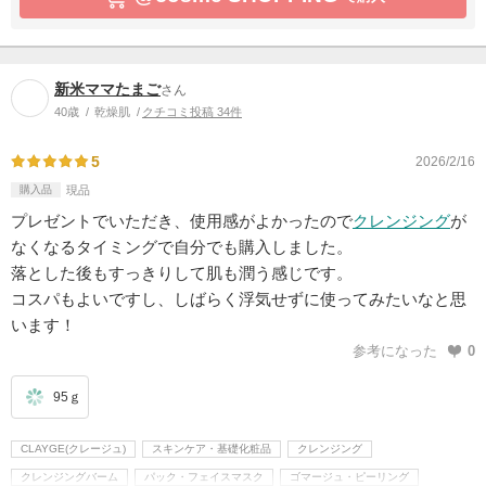
新米ママたまご
さん
40歳
乾燥肌
クチコミ投稿 34件
5
2026/2/16
購入品
現品
プレゼントでいただき、使用感がよかったので
クレンジング
が
なくなるタイミングで自分でも購入しました。
落とした後もすっきりして肌も潤う感じです。
コスパもよいですし、しばらく浮気せずに使ってみたいなと思
います！
参考になった
0
95ｇ
CLAYGE(クレージュ)
スキンケア・基礎化粧品
クレンジング
クレンジングバーム
パック・フェイスマスク
ゴマージュ・ピーリング