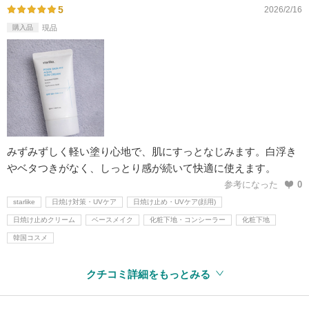
5
2026/2/16
購入品
現品
みずみずしく軽い塗り心地で、肌にすっとなじみます。白浮き
やベタつきがなく、しっとり感が続いて快適に使えます。
参考になった
0
starlike
日焼け対策・UVケア
日焼け止め・UVケア(顔用)
日焼け止めクリーム
ベースメイク
化粧下地・コンシーラー
化粧下地
韓国コスメ
クチコミ詳細をもっとみる