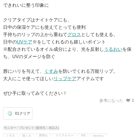
できれいに整う印象に
クリアタイプはナイトケアにも、
日中の保湿ケアにも使えてとっても便利
手持ちのリップの上から重ねて
グロス
としても使える。
日中の
UVケア
※をしてくれるのも嬉しいポイント
※配合されているオイル成分により、光を反射し
うるおい
を保
ち、UVのダメージを防ぐ
唇にハリを与えて、
くすみ
を防いでくれる万能リップ。
大人にこそ使ってほしい
リップケア
アイテムです
ぜひ手に取ってみてください！
参考になった
1
01クリア
モニター・プレゼント (提供元：未記入)
くすみ
縦じわ
唇荒れ
クリアカラー
PR
migmou