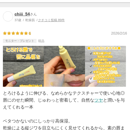
chiii_54
さん
37歳
乾燥肌
クチコミ投稿 89件
6
2026/2/16
モニター・プレゼント
現品
とろけるように伸びる、なめらかなテクスチャーで使い心地◎
唇にのせた瞬間、じゅわっと密着して、自然な
ツヤ
と潤いを与
えてくれる一本
ベタつかないのにしっかり高保湿。
乾燥による縦ジワを目立ちにくく見せてくれるから、素の唇ま