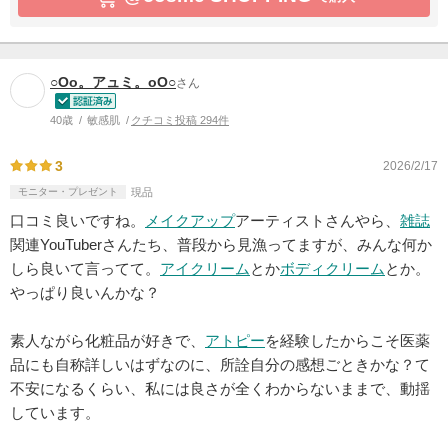
○Οο。アュミ。οΟ○
さん
40歳
敏感肌
クチコミ投稿 294件
3
2026/2/17
モニター・プレゼント
現品
口コミ良いですね。
メイクアップ
アーティストさんやら、
雑誌
関連YouTuberさんたち、普段から見漁ってますが、みんな何か
しら良いて言ってて。
アイクリーム
とか
ボディクリーム
とか。
やっぱり良いんかな？
素人ながら化粧品が好きで、
アトピー
を経験したからこそ医薬
品にも自称詳しいはずなのに、所詮自分の感想ごときかな？て
不安になるくらい、私には良さが全くわからないままで、動揺
しています。