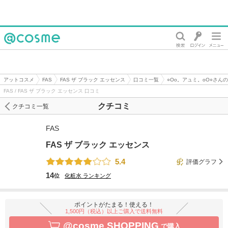
@cosme
アットコスメ
FAS
FAS ザ ブラック エッセンス
口コミ一覧
○Οο。アュミ。οΟ○さん
FAS / FAS ザ ブラック エッセンス 口コミ
クチコミ
クチコミ一覧
FAS
FAS ザ ブラック エッセンス
5.4
評価グラフ
14
位
化粧水
ランキング
ポイントがたまる！使える！
1,500円（税込）以上ご購入で送料無料
@cosme SHOPPING
で購入