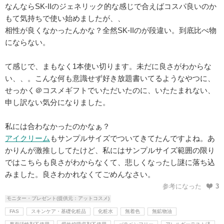
なんならSK-IIのジェネリック的な感じで合えばコスパ良いのか
もて気持ちで使い始めましたが、、
相性が良くなかったんかな？全然SK-IIのが段違い。到底比べ物
にならない。
て感じで、まもなく1本使い切ります。未だに良さがわからな
い、、。こんな何も意識せず好き放題書いてるようなやつに、
せっかく＠コスメギフトでいただいたのに、いたたまれない、
申し訳ない気分になりました。
私には合わなかったのかなぁ？
アイクリーム
もサンプルサイズでついてきてたんですよね。あ
かりんが激推ししてたけど、私にはサンプルサイズ範囲の限り
ではこちらも良さがわからなくて、悲しくなったし謎に落ち込
みました。良さわかれなくてごめんなさい。
参考になった
3
モニター・プレゼント(提供元：アットコスメ)
FAS
スキンケア・基礎化粧品
化粧水
無着色
無鉱物油