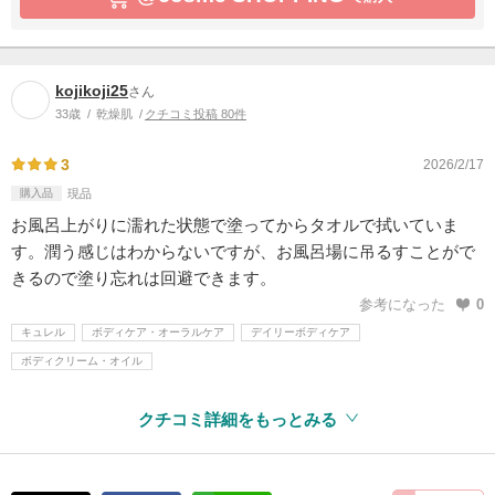
kojikoji25
さん
33歳
乾燥肌
クチコミ投稿 80件
3
2026/2/17
購入品
現品
お風呂上がりに濡れた状態で塗ってからタオルで拭いていま
す。潤う感じはわからないですが、お風呂場に吊るすことがで
きるので塗り忘れは回避できます。
参考になった
0
キュレル
ボディケア・オーラルケア
デイリーボディケア
ボディクリーム・オイル
クチコミ詳細をもっとみる