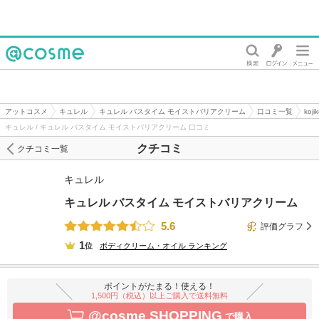
@cosme
アットコスメ
キュレル
キュレル バスタイム モイストバリアクリーム
口コミ一覧
koj
キュレル / キュレル バスタイム モイストバリアクリーム 口コミ
クチコミ
クチコミ一覧
キュレル
キュレル バスタイム モイストバリアクリーム
5.6
評価グラフ
1
位
ボディクリーム・オイル
ランキング
ポイントがたまる！使える！
1,500円（税込）以上ご購入で送料無料
@cosme SHOPPING
で購入