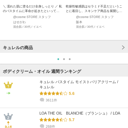
＼ 濡れた肌に塗るだけ全身しっとり ／ 私
乾燥性敏感肌はセラミド不足だというこ
のバスタイムに革命が起きたといっても
とに着目し、スキンケア商品を展開して
過言ではありませ…
いるキュレルから、インバス…
@cosme STORE スタッフ
@cosme STORE スタッフ
はせがわ
阪本
混合肌 / 30代 / イエベ
混合肌 / 30代 / イエベ
キュレルの商品
ボディクリーム・オイル 週間ランキング
キュレル バスタイム モイストバリアクリーム /
キュレル
5.6
3611件
LOA THE OIL BLANCHE（ブランシュ） / LOA
5.7
268件