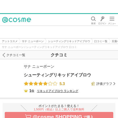
@cosme
アットコスメ
サナ ニューボーン
シューティングリキッドアイブロウ
口コミ一覧
豆腐
サナ ニューボーン / シューティングリキッドアイブロウ 口コミ
クチコミ
クチコミ一覧
サナ ニューボーン
シューティングリキッドアイブロウ
5.3
評価グラフ
1
位
リキッドアイブロウ
ランキング
ポイントがたまる！使える！
1,500円（税込）以上ご購入で送料無料
@cosme SHOPPING
で購入