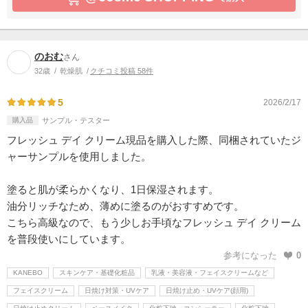
のおむ
さん
32歳
乾燥肌
クチコミ投稿 58件
5
2026/2/17
購入品
サンプル・テスター
フレッシュ デイ クリーム現品を購入した際、同梱されていたジ
ャーサンプルを使用しました。
塗ると肌が柔らかくなり、1日保湿されます。
油分リッチなため、薄めに塗るのがおすすめです。
こちら高級なので、もう少しお手頃なフレッシュ デイ クリーム
を普段使いにしています。
参考になった
0
KANEBO
スキンケア・基礎化粧品
乳液・美容液・フェイスクリームなど
フェイスクリーム
日焼け対策・UVケア
日焼け止め・UVケア(顔用)