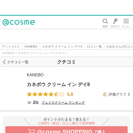
@cosme
アットコスメ
KANEBO
カネボウ クリーム イン デイII
口コミ一覧
のおむさんの口コ
KANEBO / カネボウ クリーム イン デイII 口コミ
クチコミ
クチコミ一覧
KANEBO
カネボウ クリーム イン デイII
5.8
評価グラフ
2
位
フェイスクリーム
ランキング
ポイントがたまる！使える！
1,500円（税込）以上ご購入で送料無料
@cosme SHOPPING
で購入