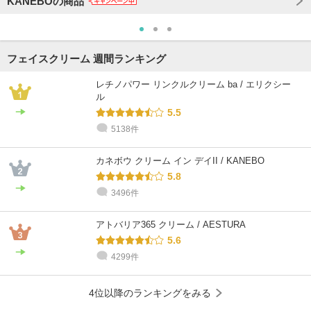
KANEBOの商品
フェイスクリーム 週間ランキング
レチノパワー リンクルクリーム ba / エリクシー
ル
5.5
5138件
@cosme STORE スタッフ
カネボウコンサルタント
カネボウコンサルタント
カネボウコンサルタント
カネボウコンサルタント
カネボウコンサルタント
なりさわ
sato
miya
YUKA
SOTOYAMA
SOTOYAMA
混合肌 / ～20代 / ブルベ
混合肌 / 30代 / イエベ
混合肌 / 40代 / イエベ
混合肌 / 30代 / イエベ
敏感肌 / 30代 / ブルベ
敏感肌 / 30代 / ブルベ
カネボウ クリーム イン デイII / KANEBO
5.8
3496件
アトバリア365 クリーム / AESTURA
5.6
4299件
4位以降のランキングをみる