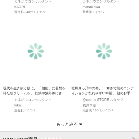
カネボウコンサルタント
カネボウコンサルタント
KAORI
matsukawa
混合肌 / 40代 / イエベ
普通肌 / イエベ
現代を生き抜く肌に、 「胎脂」に着想を
乾燥真っ只中の冬、、 寒さで肌のコンデ
得た朝クリームを。 乾燥や紫外線にさら
ィションが乱れやすい時期。 朝のお手入
される日中の肌をう…
れ必需品は何かお使いで…
カネボウコンサルタント
@cosme STORE スタッフ
fuka
我満李奈
混合肌 / イエベ
混合肌 / 30代 / イエベ
もっとみる