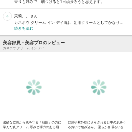
香りも好みで、朝つけると1日頑張ろうと思えます。
茉莉、、
さん
カネボウ クリーム イン デイIIは、朝用クリームとしてかなり…
続きを読む
美容部員・美容プロのレビュー
カネボウ クリーム イン デイII
過酷な乾燥から肌を守る「胎脂」の力に
乾燥や紫外線にさらされる日中の肌をう
学んだ夜クリーム 厚みと弾力のある崩れ
るおいで包み込み、 柔らかさ漲るいきい
にくい塗膜「オーバーナ…
きとしたツヤ肌へ。もっ…