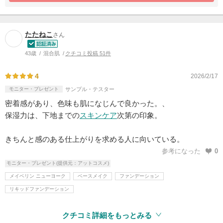
たたねこ
さん
43歳
混合肌
クチコミ投稿 51件
4
2026/2/17
モニター・プレゼント
サンプル・テスター
密着感があり、色味も肌になじんで良かった。、
保湿力は、下地までの
スキンケア
次第の印象。
きちんと感のある仕上がりを求める人に向いている。
参考になった
0
モニター・プレゼント(提供元：アットコスメ)
メイベリン ニューヨーク
ベースメイク
ファンデーション
リキッドファンデーション
クチコミ詳細をもっとみる