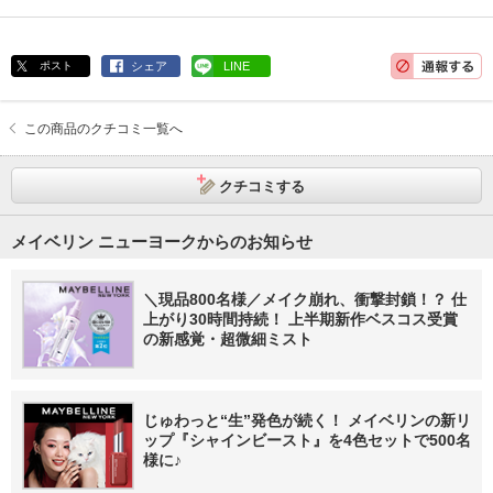
ポスト
シェア
LINE
この商品のクチコミ一覧へ
クチコミする
メイベリン ニューヨークからのお知らせ
＼現品800名様／メイク崩れ、衝撃封鎖！？ 仕
上がり30時間持続！ 上半期新作ベスコス受賞
の新感覚・超微細ミスト
じゅわっと“生”発色が続く！ メイベリンの新リ
ップ『シャインビースト』を4色セットで500名
様に♪