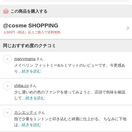
この商品を購入する
@cosme SHOPPING
1,500円（税込）以上ご購入で送料無料
同じおすすめ度のクチコミ
marvymama
さん
メイベリン フィットミー&ルミマットのレビューです。今更感あ
り…
続きを読む
shiba.co
さん
少し濃いめの色のファンデを使ってみようと、店頭で色味を確認
して…
続きを読む
カシエッティ
さん
指で少量をトントンと叩き込むと綺麗に仕上がる。 ちなみに下地
は…
続きを読む