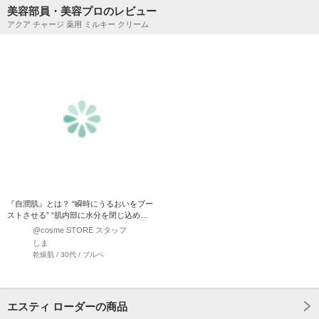
美容部員・美容プロのレビュー
アクア チャージ 薬用 ミルキー クリーム
『自潤肌』とは？ “瞬時にうるおいをブー
ストさせる” “肌内部に水分を閉じ込める”
75年にわ…
@cosme STORE スタッフ
しま
乾燥肌 / 30代 / ブルベ
エスティ ローダーの商品