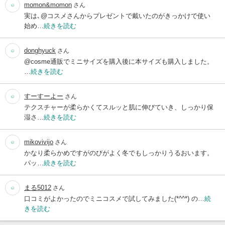
momon&momon
さん
実は､@コスメさんからプレゼントで戴いたのがきっかけで使い
始め…
続きを読む
donghyuck
さん
@cosme通販でミニサイズを購入後に本サイズも購入しました。
…
続きを読む
すーすーよー
さん
テクスチャーが柔らかくてスルッと肌に伸びていき、しっかり保
湿さ…
続きを読む
mikovivijo
さん
かなり柔らかめですがのびがよく冬でもしっかりうるおいます。
パッ…
続きを読む
まる5012
さん
口コミがよかったのでミニコスメで試してみました(*^^*) の…
続
きを読む