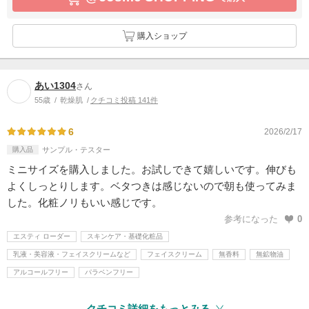
購入ショップ
あい1304
さん
55歳
乾燥肌
クチコミ投稿 141件
6
2026/2/17
購入品
サンプル・テスター
ミニサイズを購入しました。お試しできて嬉しいです。伸びも
よくしっとりします。ベタつきは感じないので朝も使ってみま
した。化粧ノリもいい感じです。
参考になった
0
エスティ ローダー
スキンケア・基礎化粧品
乳液・美容液・フェイスクリームなど
フェイスクリーム
無香料
無鉱物油
アルコールフリー
パラベンフリー
クチコミ詳細をもっとみる