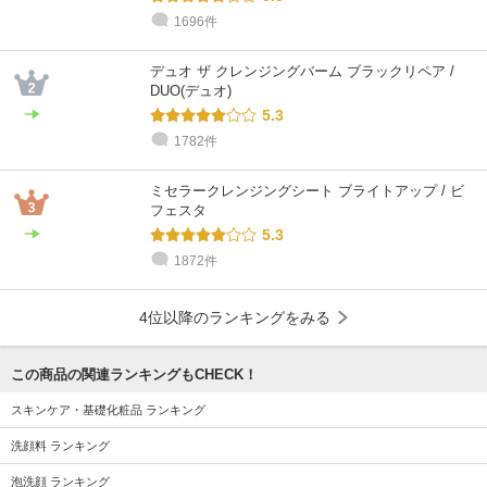
1696件
@cosme STORE スタッフ
@cosme STORE スタッフ
@cosme STORE スタッフ
@cosme STORE スタッフ
@cosme STORE スタッフ
@cosme STORE スタッフ
中野
abiru
狩谷
morimoto
yamada
やました
普通肌 / ～20代 / イエベ
混合肌 / 30代 / イエベ
乾燥肌 / 30代 / ブルベ
乾燥肌 / 30代 / ブルベ
乾燥肌 / 30代 / ブルベ
乾燥肌 / 30代 / ブルベ
デュオ ザ クレンジングバーム ブラックリペア /
DUO(デュオ)
5.3
1782件
ミセラークレンジングシート ブライトアップ / ビ
フェスタ
5.3
1872件
4位以降のランキングをみる
この商品の関連ランキングもCHECK！
スキンケア・基礎化粧品 ランキング
洗顔料 ランキング
泡洗顔 ランキング