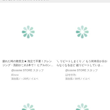
疲れた時の救世主★ 泡立て不要！クレン
＼ リピートしまくり ／ もう何本目か分か
ジング・洗顔がこれ1本で！ ヒアルロン酸
らなくなるほど 超リピートしていま
配合の優しい泡で、う…
す！！！ ベネフ…
@cosme STORE スタッフ
@cosme STORE スタッフ
𝐾𝑖𝑟𝑎𝑟𝑎
はせがわ
混合肌 / ～20代 / イエベ
混合肌 / 30代 / イエベ