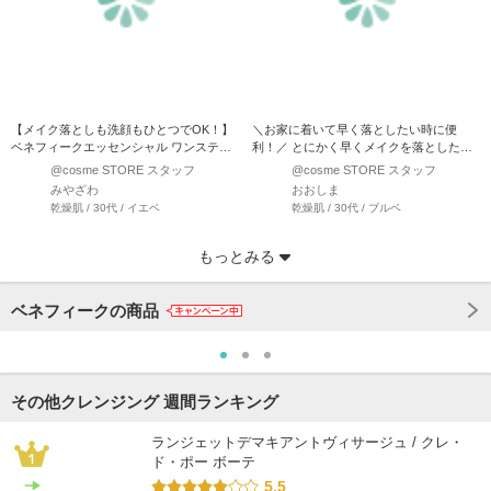
【メイク落としも洗顔もひとつでOK！】
＼お家に着いて早く落としたい時に便
ベネフィークエッセンシャル ワンステッ
利！／ とにかく早くメイクを落とした
プクレンズ 泡…
い！って事ありませんか…
@cosme STORE スタッフ
@cosme STORE スタッフ
みやざわ
おおしま
乾燥肌 / 30代 / イエベ
乾燥肌 / 30代 / ブルベ
もっとみる
ベネフィークの商品
その他クレンジング 週間ランキング
ランジェットデマキアントヴィサージュ / クレ・
ド・ポー ボーテ
5.5