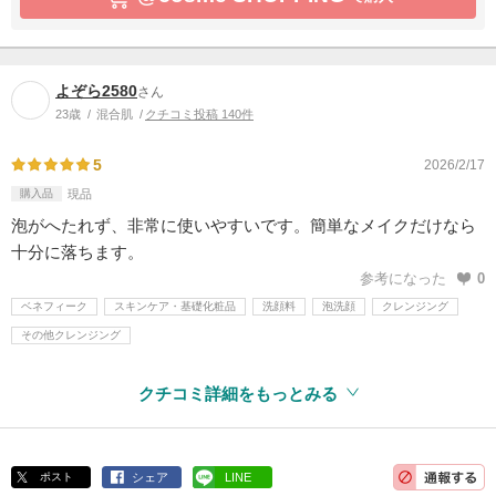
よぞら2580
さん
23歳
混合肌
クチコミ投稿 140件
5
2026/2/17
購入品
現品
泡がへたれず、非常に使いやすいです。簡単なメイクだけなら
十分に落ちます。
参考になった
0
ベネフィーク
スキンケア・基礎化粧品
洗顔料
泡洗顔
クレンジング
その他クレンジング
クチコミ詳細をもっとみる
ポスト
シェア
LINE