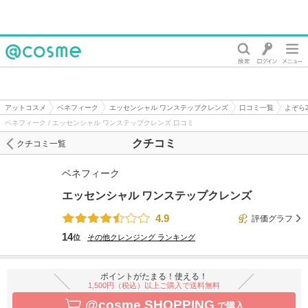
@cosme
アットコスメ
ベネフィーク
エッセンシャル ワンステップクレンズ
口コミ一覧
よぞら
ベネフィーク / エッセンシャル ワンステップクレンズ 口コミ
クチコミ
クチコミ一覧
ベネフィーク
エッセンシャル ワンステップクレンズ
4.9
評価グラフ
14
位
その他クレンジング
ランキング
ポイントがたまる！使える！
1,500円（税込）以上ご購入で送料無料
@cosme SHOPPING
で購入