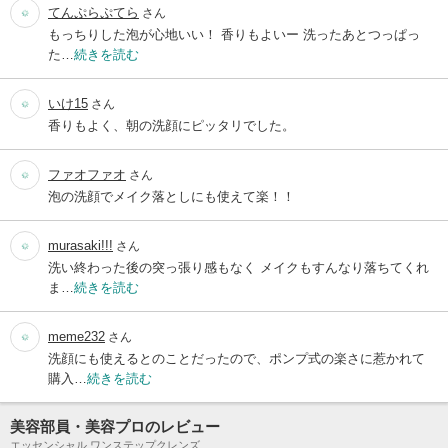
てんぷらぷてら
さん
もっちりした泡が心地いい！ 香りもよいー 洗ったあとつっぱっ
た…
続きを読む
いけ15
さん
香りもよく、朝の洗顔にピッタリでした。
ファオファオ
さん
泡の洗顔でメイク落としにも使えて楽！！
murasaki!!!
さん
洗い終わった後の突っ張り感もなく メイクもすんなり落ちてくれ
ま…
続きを読む
meme232
さん
洗顔にも使えるとのことだったので、ポンプ式の楽さに惹かれて
購入…
続きを読む
美容部員・美容プロのレビュー
エッセンシャル ワンステップクレンズ