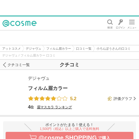
@cosme
アットコスメ
デジャヴュ
フィルム眉カラー
口コミ一覧
小ろんぽうさんの口コミ
デジャヴュ / フィルム眉カラー 口コミ
クチコミ
クチコミ一覧
デジャヴュ
フィルム眉カラー
5.2
評価グラフ
4
位
眉マスカラ
ランキング
ポイントがたまる！使える！
1,500円（税込）以上ご購入で送料無料
@cosme SHOPPING
で購入