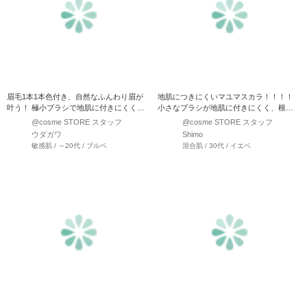
眉毛1本1本色付き、自然なふんわり眉が
地肌につきにくいマユマスカラ！！！！
叶う！ 極小ブラシで地肌に付きにくく、
小さなブラシが地肌に付きにくく、根本
初心者さんにも使いやす…
からつけやすい。 高発色…
@cosme STORE スタッフ
@cosme STORE スタッフ
ウダガワ
Shimo
敏感肌 / ～20代 / ブルベ
混合肌 / 30代 / イエベ