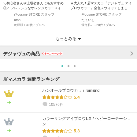
＼初心者さんや上級者さんにもおすすめ
★大人気！眉マスカラ『デジャヴュ アイ
◎／ フレッシュなオレンジカラーメイク
ブロウカラー』全色スウォッチしました
をご紹介します！ …
★ SNSや雑誌で…
@cosme STORE スタッフ
@cosme STORE スタッフ
uton
たていし
乾燥肌 / 30代 / ブルベ
混合肌 / ～20代 / ブルベ
もっとみる
デジャヴュの商品
眉マスカラ 週間ランキング
ハンオールブロウカラ / rom&nd
5.4
10576件
@cosme STORE スタッフ
@cosme STORE スタッフ
@cosme STORE スタッフ
@cosme STORE スタッフ
@cosme STORE スタッフ
@cosme STORE スタッフ
Okumura
Motomura
久岡
kawanami
chihara
uton
カラーリングアイブロウEX / ヘビーローテーショ
乾燥肌 / 30代 / ブルベ
乾燥肌 / 30代 / ブルベ
敏感肌 / 40代 / イエベ
乾燥肌 / 30代 / イエベ
敏感肌 / 40代 / イエベ
乾燥肌 / 30代 / ブルベ
ン
5.3