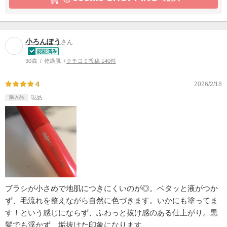
小ろんぽう
さん
30歳
乾燥肌
クチコミ投稿 140件
4
2026/2/18
購入品
現品
ブラシが小さめで地肌につきにくいのが◎。ベタッと液がつか
ず、毛流れを整えながら自然に色づきます。いかにも塗ってま
す！という感じにならず、ふわっと抜け感のある仕上がり。黒
髪でも浮かず、垢抜けた印象になります