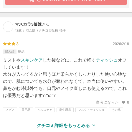
マスカラ3倍速
さん
42歳
混合肌
クチコミ投稿 41件
3
2026/2/18
購入品
現品
ミストや
スキンケア
した後などに、これで軽く
ティッシュ
オフ
しています！
水分が入ってるかと思うほど柔らかくしっとりした使い心地な
ので、肌についても水分が奪われなくて、本当に使いやすい。
鼻をかむ時以外でも、口元やメイク直しにも使えるので、これ
は優秀だと思います∩^ω^∩
参考になった
0
ネピア
日用品
ヘルスケア
衛生用品
マスク・ティッシュ
その他
クチコミ詳細をもっとみる