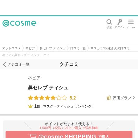
@cosme
アットコスメ
ネピア
鼻セレブ ティシュ
口コミ一覧
マスカラ3倍速さんの口コミ
ネピア / 鼻セレブ ティシュ 口コミ
クチコミ
クチコミ一覧
ネピア
鼻セレブ ティシュ
5.2
評価グラフ
1
位
マスク・ティッシュ
ランキング
ポイントがたまる！使える！
1,500円（税込）以上ご購入で送料無料
@cosme SHOPPING
で購入