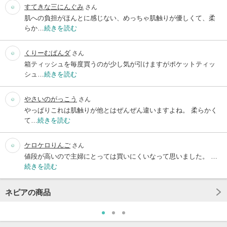
すてきな三にんぐみ
さん
肌への負担がほんとに感じない、めっちゃ肌触りが優しくて、柔
らか…
続きを読む
くりーむぱんダ
さん
箱ティッシュを毎度買うのが少し気が引けますがポケットティッ
シュ…
続きを読む
やさいのがっこう
さん
やっぱりこれは肌触りが他とはぜんぜん違いますよね。 柔らかく
て…
続きを読む
ケロケロりんご
さん
値段が高いので主婦にとっては買いにくいなって思いました。 …
続きを読む
ネピアの商品