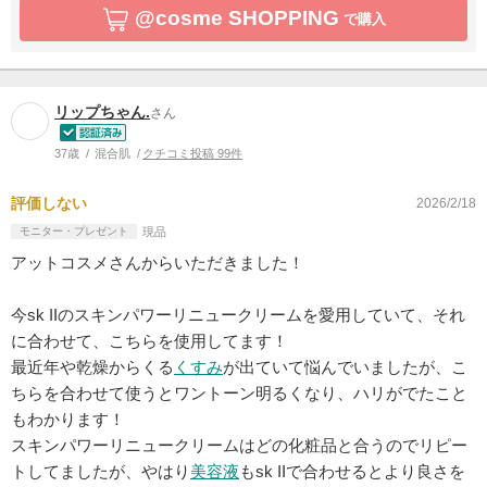
@cosme SHOPPING
で購入
リップちゃん.
さん
37歳
混合肌
クチコミ投稿 99件
評価しない
2026/2/18
モニター・プレゼント
現品
アットコスメさんからいただきました！
今sk IIのスキンパワーリニュークリームを愛用していて、それ
に合わせて、こちらを使用してます！
最近年や乾燥からくる
くすみ
が出ていて悩んでいましたが、こ
ちらを合わせて使うとワントーン明るくなり、ハリがでたこと
もわかります！
スキンパワーリニュークリームはどの化粧品と合うのでリピー
トしてましたが、やはり
美容液
もsk IIで合わせるとより良さを