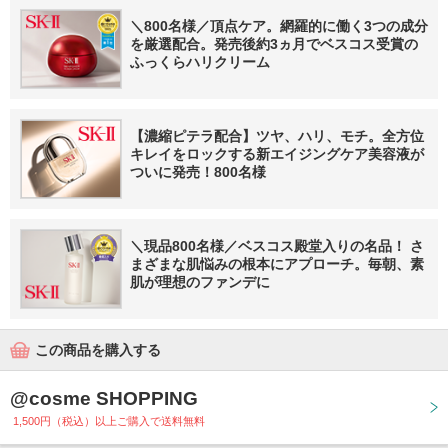
＼800名様／頂点ケア。網羅的に働く3つの成分
を厳選配合。発売後約3ヵ月でベスコス受賞の
ふっくらハリクリーム
【濃縮ピテラ配合】ツヤ、ハリ、モチ。全方位
キレイをロックする新エイジングケア美容液が
ついに発売！800名様
＼現品800名様／ベスコス殿堂入りの名品！ さ
まざまな肌悩みの根本にアプローチ。毎朝、素
肌が理想のファンデに
この商品を購入する
@cosme SHOPPING
1,500円（税込）以上ご購入で送料無料