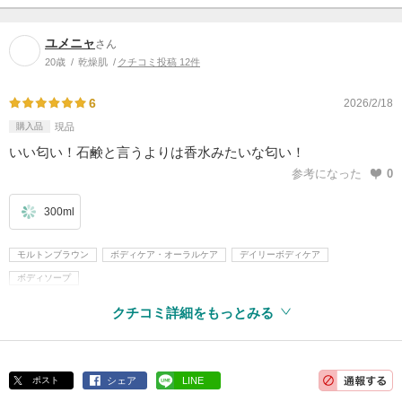
ユメニャ
さん
20歳
乾燥肌
クチコミ投稿 12件
6
2026/2/18
購入品
現品
いい匂い！石鹸と言うよりは香水みたいな匂い！
参考になった
0
300ml
モルトンブラウン
ボディケア・オーラルケア
デイリーボディケア
ボディソープ
クチコミ詳細をもっとみる
ポスト
シェア
LINE