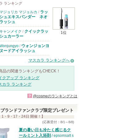
ラ ランキング
ラッ
マジョリカ マジョルカ
/
シュエキスパンダー ネオ
ラッシュ
クイックラッ
キャンメイク
/
1位
シュカーラー
ウォンジョンヨ
Wonjungyo
/
ヌードアイラッシュ
マスカラ ランキングへ
商品の関連ランキングもCHECK！
イクアップ ランキング
スカラ ランキング
?
@cosmeのランキングとは
ブランドファンクラブ限定プレゼント
 1・9・17・24日 開催！】
(応募受付：8/1～8/8)
夏の暑い日も冷たく感じるク
ールミント入浴剤
/ epsomsalt s