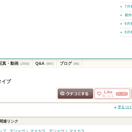
7月
紫外
6月
6月
写真・動画
Q&A
ブログ
(2930)
(897)
(86)
タイプ
Like
87,293
気になる
クチコミする
塗るつけ
関連リンク
ップ
デジャヴュ マスカラ
デジャヴュ マスカラ