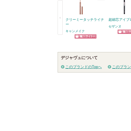
クリーミータッチライナ
超細芯アイブ
ー
セザンヌ
キャンメイク
ショッ
戻
ショッピン
グサイ
る
グサイトへ
デジャヴュについて
このブランドのTopへ
このブラン