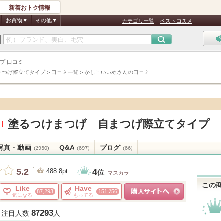
新着おトク情報
お買物
その他
カテゴリ一覧
ベストコスメ
プ 口コミ
まつげ際立てタイプ
>
口コミ一覧
>
かしこいいぬさんの口コミ
塗るつけまつげ 自まつげ際立てタイプ
ュ
知
写真・動画
Q&A
ブログ
(2930)
(897)
(86)
り
4
5.2
488.8pt
位
マスカラ
この
Like
Have
87,293
151,256
気になる
もってる
ショッピングサイトへ
87293
注目人数
人