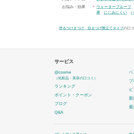
お悩み・効果
ウォータープルーフ
果
にじみにくい
塗るつけまつげ 自まつげ際立てタイプ
の口コ
サービス
@cosme
ベ
（化粧品・美容の口コミ）
プ
ランキング
ビ
ポイント・クーポン
新
ブログ
最
Q&A