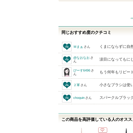
同じおすすめ度のクチコミ
くまにならずに自然
Ｍまぁ
さん
@なおなお
さ
涙目になってもに
ん
ぴーす6496
さ
もう何年もリピート
ん
小さなブラシは使
２軍
さん
スパークルブラッ
choquin
さん
この商品を高評価している人のオススメ