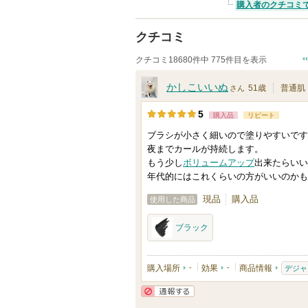
購入者のクチコミ
クチコミ
クチコミ18680件中 775件目を表示
かしこいいぬ
51歳
普通肌
さん
5
購入品
リピート
ブラシが小さく細いので塗りやすいです
夜までカールが持続します。
もう少し
ボリュームアップ
出来たらいい
年代的にはこれくらいの方がいいのかも
現品
購入品
使用した商品
ブラック
購入場所
-
効果
-
商品情報
デジャ
通報する