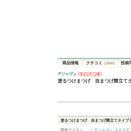
商品情報
クチコミ
投稿
(18680)
デジャヴュ
デジャヴュか
塗るつけまつげ 自まつげ際立て
らのお知らせ
があります
塗るつけまつげ 自まつげ際立てタイプ
関連アイテム
デジャヴュ メイクア