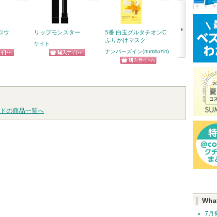
ロウ
リップモンスター
5番 白玉グルタチオンC
エッセンスイン
ふりかけマスク
ク
ケイト
ナンバーズイン(numbuzin)
オルビス
ピン
ショッピン
次
ショッピン
ショッ
トへ
グサイトへ
へ
グサイトへ
グサイ
ドの商品一覧へ
Wha
7月