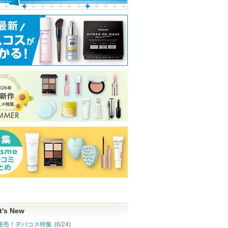
ヘアミル
スピーディーマスカラリ
ハンオールブロウカラ
スキンクリア ク
ムーバー
オイル アロマタ
rom&nd
フレシングシト
ヒロインメイク
り
ショッピン
アテニア
ピン
ショッピン
アテニア
グサイトへ
お知らせ
トへ
グサイトへ
ショッピ
ます
グサイト
t's New
発売！デパコス特集
(6/24)