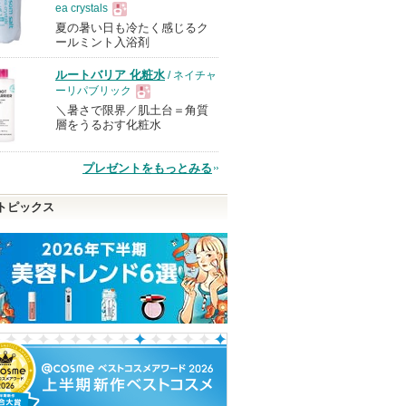
ea crystals
夏の暑い日も冷たく感じるク
現
ールミント入浴剤
ルートバリア 化粧水
/ ネイチャ
品
ーリパブリック
＼暑さで限界／肌土台＝角質
現
層をうるおす化粧水
品
プレゼントをもっとみる
トピックス