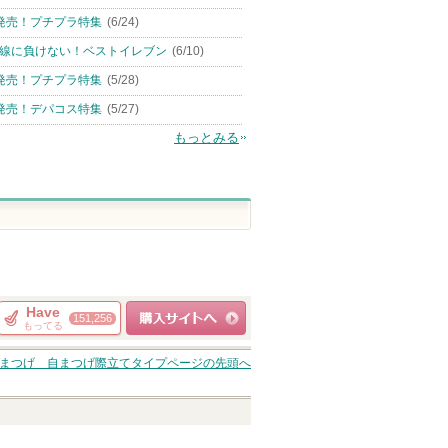
発売！プチプラ特集
(6/24)
線に負けない！ベストイレブン
(6/10)
発売！プチプラ特集
(5/28)
発売！デパコス特集
(5/27)
もっとみる
Have
151,256
もってる
ショッピングサイト
まつげ 自まつげ際立てタイプ
ページの先頭へ
へ