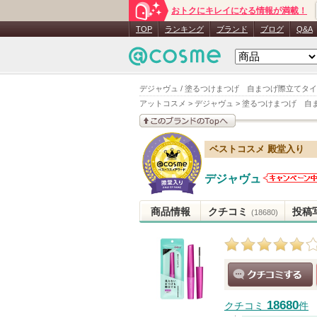
おトクにキレイになる情報が満載！
TOP
ランキング
ブランド
ブログ
Q&A
デジャヴュ / 塗るつけまつげ 自まつげ際立てタイ
アットコスメ
>
デジャヴュ
>
塗るつけまつげ 自
このブランドの情報を
ベストコスメ 殿堂入り
見る
デジャヴュ
デジャヴ
からのお
商品情報
クチコミ
投稿
(18680)
らせがあ
ます
クチコミする
18680
クチコミ
件