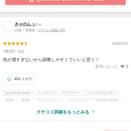
きゃのんっ
さん
20歳
普通肌
クチコミ投稿 13件
5
2026/2/20
購入品
現品
色が濃すぎないから調整しやすくていいと思う！
参考になった
0
#04 メロウ
too cool for school
メイクアップ
アイライナー
ペンシルアイライナー
無着色
無香料
アルコールフリー
パラベンフリー
旧指定成分無添加
韓国コスメ
涙袋メイク
クチコミ詳細をもっとみる