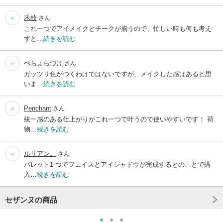
禾枝
さん
これ一つでアイメイクとチークが揃うので、忙しい時も何も考え
ずと…
続きを読む
ぺちょらづけ
さん
ガッツリ色がつくわけではないですが、メイクした感はあると思
いま…
続きを読む
Penchant
さん
統一感のある仕上がりがこれ一つで叶うので使いやすいです！ 荷
物…
続きを読む
ルリアン。
さん
パレット1 つでフェイスとアイシャドウが完成するとのことで購
入…
続きを読む
セザンヌの商品