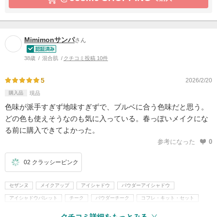
Mimimonサンパ
さん
38歳
混合肌
クチコミ投稿 10件
5
2026/2/20
購入品
現品
色味が派手すぎず地味すぎずで、ブルベに合う色味だと思う。
どの色も使えそうなのも気に入っている。春っぽいメイクにな
る前に購入できてよかった。
参考になった
0
02 クラッシーピンク
セザンヌ
メイクアップ
アイシャドウ
パウダーアイシャドウ
アイシャドウパレット
チーク
パウダーチーク
コフレ・キット・セット
メイクアップキット・パレット
クチコミ詳細をもっとみる