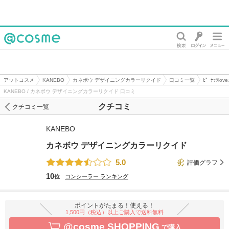
@cosme
アットコスメ
KANEBO
カネボウ デザイニングカラーリクイド
口コミ一覧
ﾋﾟｰﾅｯﾂl
KANEBO / カネボウ デザイニングカラーリクイド 口コミ
クチコミ
クチコミ一覧
KANEBO
カネボウ デザイニングカラーリクイド
5.0
評価グラフ
10
位
コンシーラー
ランキング
ポイントがたまる！使える！
1,500円（税込）以上ご購入で送料無料
@cosme SHOPPING
で購入