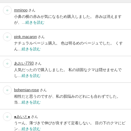
mminoo
さん
小鼻の横の赤みが気になるため購入しました。 赤みは消えます
が、…
続きを読む
pink.macaron
さん
ナチュラルベージュ購入。 色は明るめのベージュでした。 くす
ん…
続きを読む
あおい7793
さん
人気だったので購入しました。 私の頑固なクマは隠せませんで
し…
続きを読む
bohemian-rose
さん
相性だと思うのですが、私の肌悩みのどれにも合わずでした。
当…
続きを読む
●みいと●
さん
うーん、薄づきで伸びが良すぎて定着しない。 目の下のクマにピ
ン…
続きを読む