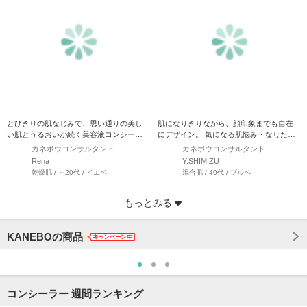
とびきりの肌なじみで、思い通りの美し
肌になりきりながら、顔印象までも自在
い肌とうるおいが続く美容液コンシーラ
にデザイン。 気になる肌悩み・なりたい
ー。 カネボウ デザイ…
肌印象に合わせてパーツ…
カネボウコンサルタント
カネボウコンサルタント
Rena
Y.SHIMIZU
乾燥肌 / ～20代 / イエベ
混合肌 / 40代 / ブルベ
もっとみる
KANEBOの商品
コンシーラー 週間ランキング