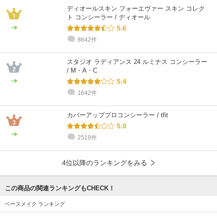
ディオールスキン フォーエヴァー スキン コレク
ト コンシーラー / ディオール
5.6
8642件
カネボウコンサルタント
カネボウコンサルタント
カネボウコンサルタント
カネボウコンサルタント
カネボウコンサルタント
カネボウコンサルタント
Matsui
とくひさ
畠山
YUKA
KAORI
matsukawa
混合肌 / 30代 / ブルベ
乾燥肌 / ～20代 / ブルベ
乾燥肌 / ～20代 / ブルベ
混合肌 / 30代 / イエベ
混合肌 / 40代 / イエベ
普通肌 / 30代 / イエベ
スタジオ ラディアンス 24 ルミナス コンシーラー
/ M・A・C
5.4
1642件
カバーアッププロコンシーラー / tfit
5.0
2519件
4位以降のランキングをみる
この商品の関連ランキングもCHECK！
ベースメイク ランキング