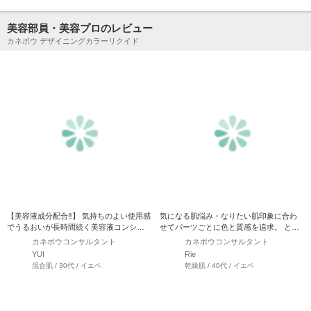
美容部員・美容プロのレビュー
カネボウ デザイニングカラーリクイド
【美容液成分配合‼︎】 気持ちのよい使用感
気になる肌悩み・なりたい肌印象に合わ
でうるおいが長時間続く美容液コンシー
せてパーツごとに色と質感を追求。 とび
ラー 2025年…
きりの肌なじみで、思い通…
カネボウコンサルタント
カネボウコンサルタント
YUI
Rie
混合肌 / 30代 / イエベ
乾燥肌 / 40代 / イエベ