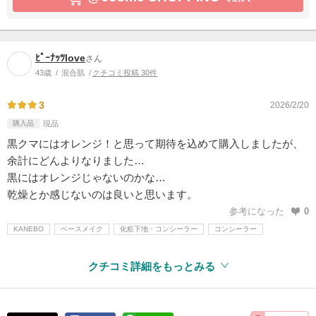
ﾋﾟｰﾅｯﾂlove
さん
43歳
混合肌
クチコミ投稿 30件
3
2026/2/20
購入品
現品
黒クマにはオレンジ！と思って期待を込めて購入しましたが、
余計にどんよりなりました…
黒にはオレンジじゃないのかな…
乾燥とか感じないのは良いと思います。
参考になった
0
KANEBO
ベースメイク
化粧下地・コンシーラー
コンシーラー
クチコミ詳細をもっとみる