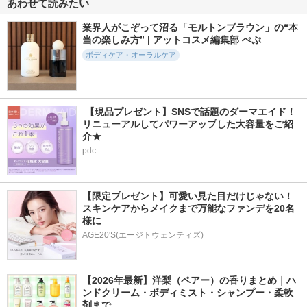
あわせて読みたい
KYO
ォン
ハト バスソルト ホ
ップ＆バレリアンの
SABON(サボン)
シャネル
香り
業界人がこぞって沼る「モルトンブラウン」の“本
クナイプ
当の楽しみ方” | アットコスメ編集部 ぺぷ
ボディケア・オーラルケア
 【現品プレゼント】SNSで話題のダーマエイド！
2273件
1028件
358件
5.4
リニューアルしてパワーアップした大容量をご紹
5.5
5.4
介★
ナイトリートバス
ビーエヌディーアン
イングリッシュ ペ
ダーアームクリーム
アー ＆ フリージア
pdc
アユーラ
ボディ クレーム
BnD
Jo Malone London(ジ
ョー マローン ロンド
ン)
【限定プレゼント】可愛い見た目だけじゃない！
スキンケアからメイクまで万能なファンデを20名
様に
AGE20'S(エージトウェンティズ)
490件
4744件
3662件
5.5
5.0
5.2
【2026年最新】洋梨（ペアー）の香りまとめ｜ハ
ンドクリーム・ボディミスト・シャンプー・柔軟
歯科用 DENT Chec
ヘアワックス
オクチレモン
k-up standard
剤まで