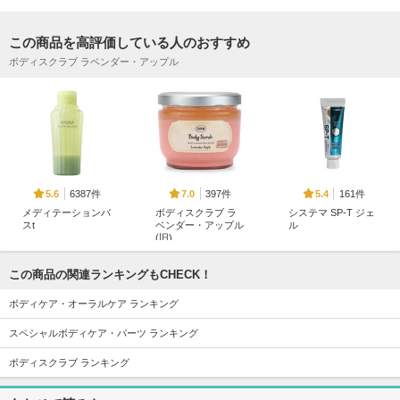
この商品を高評価している人のおすすめ
ボディスクラブ ラベンダー・アップル
6387件
397件
161件
5.6
7.0
5.4
メディテーションバ
ボディスクラブ ラ
システマ SP-T ジェ
スt
ベンダー・アップル
ル
(旧)
アユーラ
ライオン
SABON(サボン)
この商品の関連ランキングもCHECK！
ボディケア・オーラルケア ランキング
スペシャルボディケア・パーツ ランキング
ボディスクラブ ランキング
58件
45件
1733件
5.7
6.0
5.4
ボディスクラブ TO
シャネル N°5 サヴ
クナイプ グーテナ