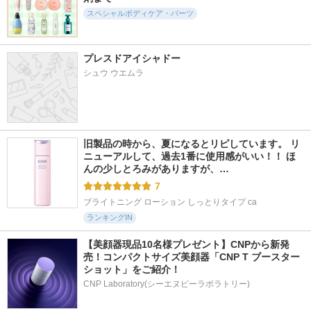
ザ・プロダクト
オクチシリーズ
DENT.
スペシャルボディケア・パーツ
プレスドアイシャドー
シュウ ウエムラ
1049件
638件
543件
5.0
5.3
5.1
オクチミント
バイタミング リフ
オクチチェリー
レッシング ボディ
オクチシリーズ
オクチシリーズ
ソープ
旧製品の時から、夏になるとリピしています。 リ
Vitaming
ニューアルして、過去1番に使用感がいい！！ ほ
んの少しとろみがありますが、…
7
ブライトニング ローション しっとりタイプ ca
ランキングIN
【美顔器現品10名様プレゼント】CNPから新発
売！コンパクトサイズ美顔器「CNP T ブースター 
ショット」をご紹介！
CNP Laboratory(シーエヌピーラボラトリー)