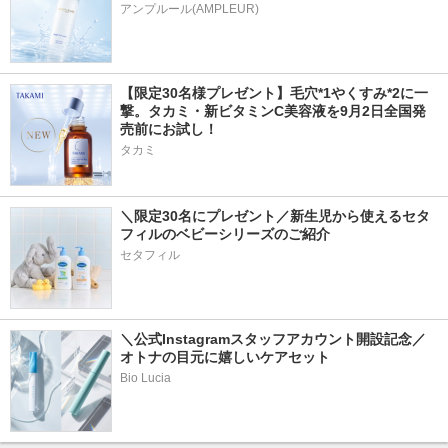
アンプルール(AMPLEUR)
【限定30名様プレゼント】毛穴*1やくすみ*2に一
撃。タカミ・新ビタミンC美容液を9月2日全国発
売前にお試し！
タカミ
＼限定30名にプレゼント／新生児から使えるセタ
フィルのベビーシリーズのご紹介
セタフィル
＼公式Instagramスタッフアカウント開設記念／
オトナの目元に嬉しいケアセット
Bio Lucia