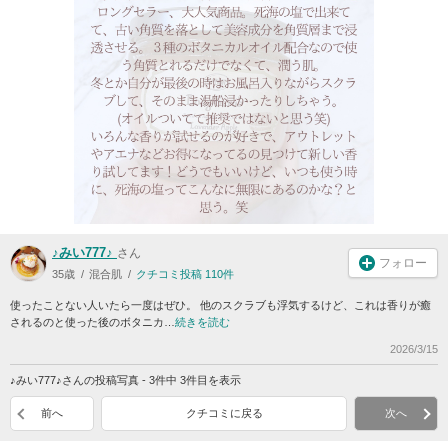
♪みい777♪
さん
フォロー
35歳
混合肌
クチコミ投稿 110件
使ったことない人いたら一度はぜひ。 他のスクラブも浮気するけど、これは香りが癒
されるのと使った後のボタニカ…
続きを読む
2026/3/15
♪みい777♪さんの投稿写真 - 3件中 3件目を表示
前へ
クチコミに戻る
次へ