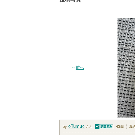
前へ
○Tumu○
by
43歳
混
さん
認証済