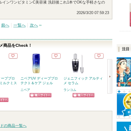
オールインワンビタミンC美容液 洗顔後これ1本でOKな手軽さなの
2026/3/20 07:59:23
前へ
一覧へ
次へ
商品をCheck！
注目
ィーププロ
ニベアUV ディーププロ
ジェニフィック アルティ
フルーティーグ
 ミルクミス
テクト＆ケア ジェル
メ セラム
ント
ニベア
ランコム
Laka
次
ショッピン
ショッピン
ショッ
へ
ピン
グサイトへ
グサイトへ
グサイ
トへ
ドの商品一覧へ