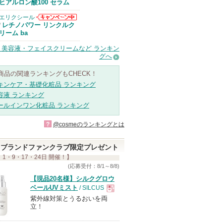
Anuaからのお
ヒアルロン酸100 セラム
知らせがありま
す
エリクシール
エリクシールか
レチノパワー リンクルク
/
らのお知らせが
リーム ba
あります
・美容液・フェイスクリームなど ランキン
グへ
商品の関連ランキングもCHECK！
キンケア・基礎化粧品 ランキング
容液 ランキング
ールインワン化粧品 ランキング
?
@cosmeのランキングとは
ブランドファンクラブ限定プレゼント
 1・9・17・24日 開催！】
(応募受付：8/1～8/8)
【現品20名様】シルクグロウ
ベールUVミスト
/ SILCUS
紫外線対策とうるおいを両
現
立！