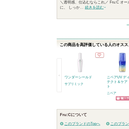
＼透明感、仕込むならこれ／ Fru:C 
に、 しっか…
続きを読む
この商品を高評価している人のオススメ
ワンダーシールド
ニベアUV デ
テクト＆ケア
サブリミック
ト
ニベア
戻
る
ショッ
グサイ
Fru:Cについて
このブランドのTopへ
このブラン