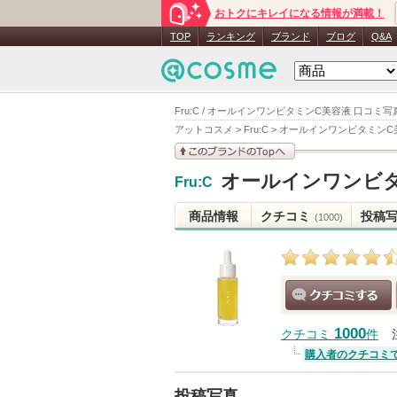
おトクにキレイになる情報が満載！
TOP
ランキング
ブランド
ブログ
Q&A
Fru:C / オールインワンビタミンC美容液 口コミ写
アットコスメ
>
Fru:C
>
オールインワンビタミンC
このブランドの情報を
オールインワンビ
Fru:C
見る
商品情報
クチコミ
投稿
(1000)
クチコミする
1000
クチコミ
件
購入者のクチコミ
投稿写真