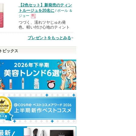
品
【2色セット】新発売のティン
トルージュを20名に
/ ポール ＆
ジョー
つづく、濡れツヤじゅわ発
現
色。軽い付け心地のティント
プレゼントをもっとみる
品
トピックス
ラムティ
タカミスキンピール
スキンクリア クレンズ
Re:KERATIN 
オイル アロマタイプ リ
ペア シャンプー
タカミ
フレシングシトラスの香
リートメント
タカミからのお
り
知らせがありま
Re:KERATIN
ショッピン
す
アテニア
ピン
アテニアからの
グサイトへ
お知らせがあり
トへ
ショッピン
ます
グサイトへ