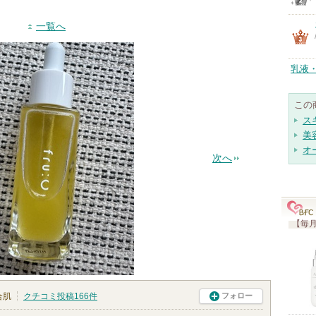
一覧へ
乳液
この
ス
美
オ
次へ
【毎月
合肌
クチコミ投稿
166
件
フォロー