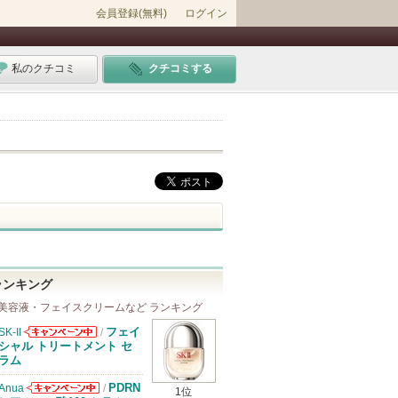
会員登録(無料)
ログイン
私のクチコミ
クチコミする
ランキング
美容液・フェイスクリームなど ランキング
フェイ
SK-II
/
SK-IIからのお
シャル トリートメント セ
知らせがありま
ラム
す
PDRN
Anua
/
1位