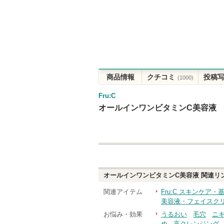
商品情報
クチコミ
投稿
(1000)
Fru:C
オールインワンビタミンC美容液
オールインワンビタミンC美容液
関連リ
関連アイテム
Fru:C スキンケア
美容液・フェイスク
お悩み・効果
うるおい
毛穴
ニ
め
高クレンジング