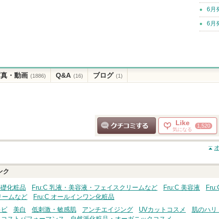
6月
6月
写真・動画
Q&A
ブログ
(1886)
(16)
(1)
Like
1,520
気になる
クチコミする
ンク
・基礎化粧品
Fru:C 乳液・美容液・フェイスクリームなど
Fru:C 美容液
Fr
リームなど
Fru:C オールインワン化粧品
キビ
美白
低刺激・敏感肌
アンチエイジング
UVカットコスメ
肌のハリ
コストパフォーマンス
自然派化粧品・オーガニックコスメ