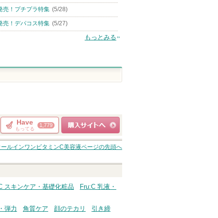
発売！プチプラ特集
(5/28)
発売！デパコス特集
(5/27)
もっとみる
Have
1,779
もってる
ショッピングサイト
オールインワンビタミンC美容液
ページの先頭へ
へ
u:C スキンケア・基礎化粧品
Fru:C 乳液・
・弾力
角質ケア
顔のテカリ
引き締