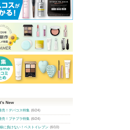
t's New
発売！デパコス特集
(6/24)
発売！プチプラ特集
(6/24)
線に負けない！ベストイレブン
(6/10)