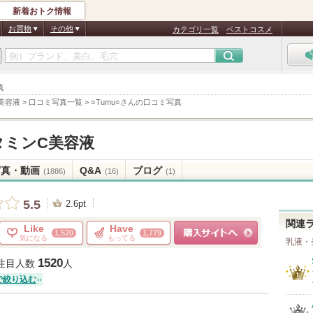
新着おトク情報
お買物
その他
カテゴリ一覧
ベストコスメ
真
美容液
>
口コミ写真一覧
>
○Tumu○さんの口コミ写真
タミンC美容液
写真・動画
Q&A
ブログ
(1886)
(16)
(1)
5.5
2.6pt
関連
Like
Have
1,520
1,779
気になる
もってる
乳液・
ショッピングサイトへ
1520
注目人数
人
で絞り込む