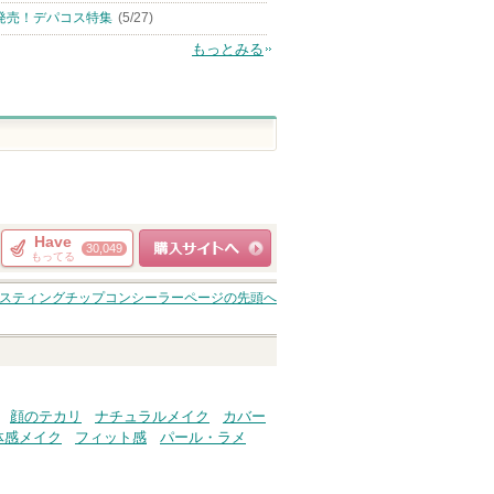
発売！デパコス特集
(5/27)
もっとみる
Have
30,049
もってる
ショッピングサイト
スティングチップコンシーラー
ページの先頭へ
へ
顔のテカリ
ナチュラルメイク
カバー
体感メイク
フィット感
パール・ラメ