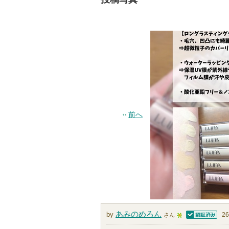
前へ
あみのめろん
by
2
さん
認証済
5