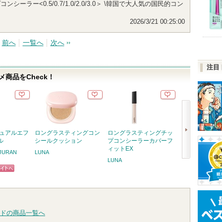
シーラー<0.5/0.7/1.0/2.0/3.0＞ \韓国で大人気の国民的コン
2026/3/21 00:25:00
前へ
一覧へ
次へ
注目
商品をCheck！
デュアルエフ
ロングラスティングコン
ロングラスティングチッ
スキンクリア 
ル
シールクッション
プコンシーラーカバーフ
オイル アロマタ
ィットEX
フレシングシト
URAN
LUNA
り
LUNA
次
アテニア
アテニ
へ
ピン
お知ら
ショッ
ます
トへ
グサイ
ドの商品一覧へ