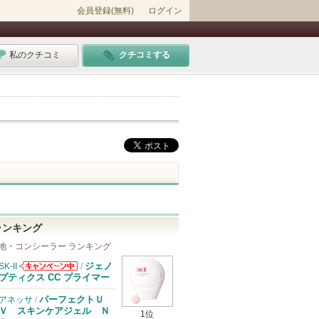
会員登録(無料)
ログイン
私のクチコミ
クチコミする
ランキング
地・コンシーラー ランキング
ジェノ
SK-II
/
SK-IIからのお
プティクス CC プライマー
知らせがありま
す
パーフェクトＵ
アネッサ
/
Ｖ スキンケアジェル Ｎ
1位