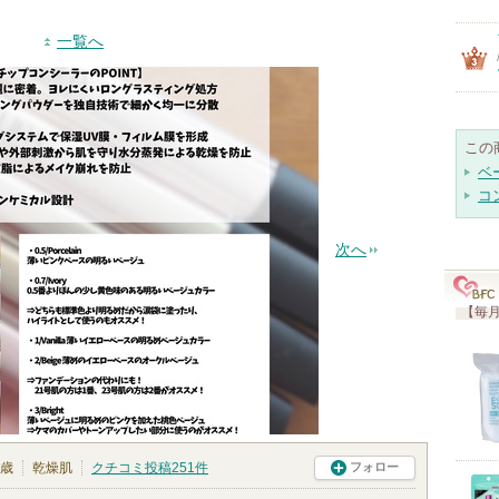
一覧へ
この
ベ
コ
次へ
【毎月
6歳
乾燥肌
クチコミ投稿
251
件
フォロー