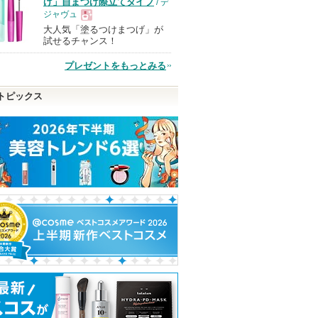
げ」自まつげ際立てタイプ
/ デ
ジャヴュ
大人気「塗るつけまつげ」が
現
試せるチャンス！
プレゼントをもっとみる
品
トピックス
クレンズ
ジェニフィック アルティ
スキンレイヤリングフォ
PDRN ヒアルロ
イプ リ
メ セラム
ーミュラBB
セラム
ラスの香
ランコム
LUNA
Anua
Anuaからの
らせがあり
ショッピン
ショッピン
ショッピ
アからの
せがあり
グサイトへ
グサイトへ
グサイト
ピン
トへ