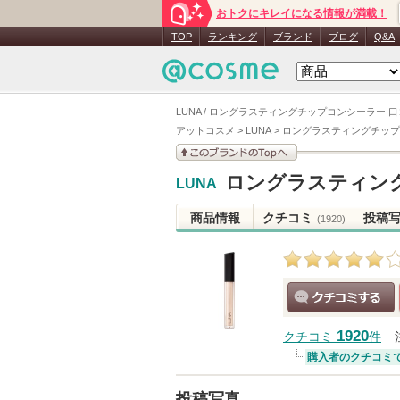
おトクにキレイになる情報が満載！
TOP
ランキング
ブランド
ブログ
Q&A
LUNA / ロングラスティングチップコンシーラー 
アットコスメ
>
LUNA
>
ロングラスティングチップ
このブランドの情報を
ロングラスティン
LUNA
見る
商品情報
クチコミ
投稿
(1920)
クチコミする
1920
クチコミ
件
購入者のクチコミ
投稿写真