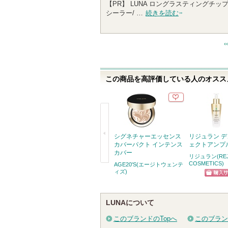
【PR】 LUNA ロングラスティングチップコン
人
シーラー/ …
続きを読む
以
上
の
メ
ン
バ
この商品を高評価している人のオススメ
ー
に
お
気
に
入
シグネチャーエッセンス
リジュラン 
り
カバーパクト インテンス
ェクトアンプ
カバー
登
リジュラン(REJ
COSMETICS)
AGE20'S(エージトウェンテ
録
戻
ィズ)
さ
る
ショッ
れ
グサイ
て
LUNAについて
い
このブランドのTopへ
このブラン
ま