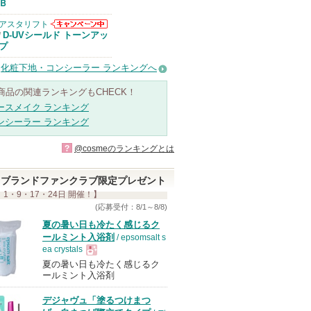
Ｂ
アスタリフト
アスタリフトか
D-UVシールド トーンアッ
/
らのお知らせが
プ
あります
化粧下地・コンシーラー ランキングへ
商品の関連ランキングもCHECK！
ースメイク ランキング
ンシーラー ランキング
?
@cosmeのランキングとは
ブランドファンクラブ限定プレゼント
 1・9・17・24日 開催！】
(応募受付：8/1～8/8)
夏の暑い日も冷たく感じるク
ールミント入浴剤
/ epsomsalt s
ea crystals
夏の暑い日も冷たく感じるク
現
ールミント入浴剤
デジャヴュ「塗るつけまつ
品