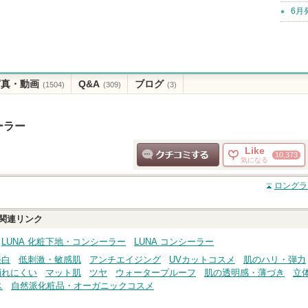
6月
写真・動画
Q&A
ブログ
(1504)
(309)
(3)
ーラー
Like
10,373
気になる
クチコミする
ロングラ
関連リンク
LUNA 化粧下地・コンシーラー
LUNA コンシーラー
美白
低刺激・敏感肌
アンチエイジング
UVカットコスメ
肌のハリ・弾力
崩れにくい
マット肌
ツヤ
ウォータープルーフ
肌の透明感・薄づき
立
ス
自然派化粧品・オーガニックコスメ