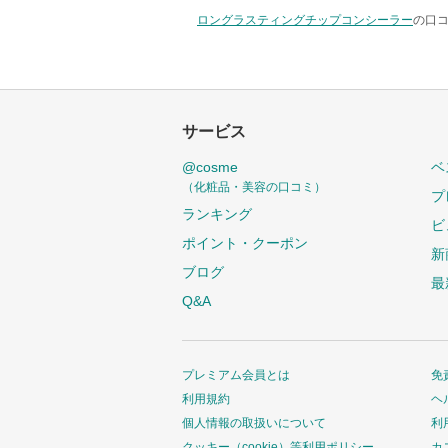
ロングラスティングチップコンシーラー
の口コ
サービス
@cosme
ベ
（化粧品・美容の口コミ）
プ
ランキング
ビ
ポイント・クーポン
新
ブログ
最
Q&A
プレミアム会員とは
免
利用規約
ヘ
個人情報の取扱いについて
利
クッキー（cookie）等利用ポリシー
カ