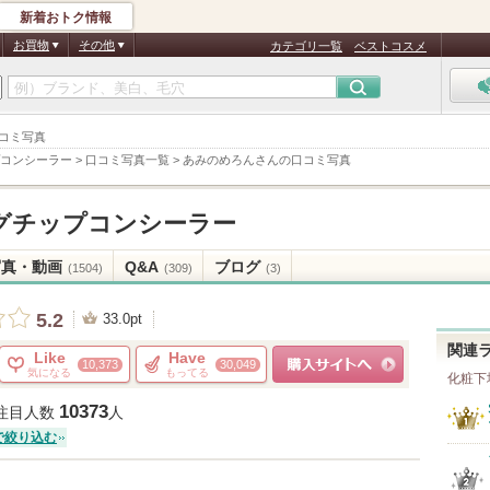
新着おトク情報
お買物
その他
カテゴリ一覧
ベストコスメ
口コミ写真
コンシーラー
>
口コミ写真一覧
>
あみのめろんさんの口コミ写真
グチップコンシーラー
写真・動画
Q&A
ブログ
(1504)
(309)
(3)
5.2
33.0pt
関連
Like
Have
10,373
30,049
気になる
もってる
化粧下
ショッピングサイトへ
10373
注目人数
人
で絞り込む