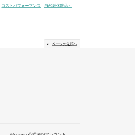
コストパフォーマンス
自然派化粧品・
ページの先頭へ
@cosme 公式SNSアカウント