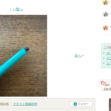
一覧へ
この
メ
次へ
ペ
ジ
【毎月
混合肌
クチコミ投稿
45
件
フォロー