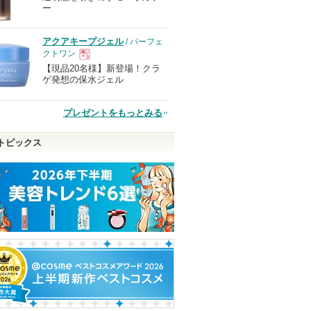
ー
品
アクアキープジェル
/ パーフェ
クトワン
【現品20名様】新登場！クラ
現
ゲ発想の保水ジェル
品
プレゼントをもっとみる
トピックス
 自まつ
リップモンスター
5番 白玉グルタチオンC
PDRN ヒアルロ
ふりかけマスク
セラム
ケイト
ナンバーズイン(numbuzin)
Anua
Anuaからの
ショッピン
らせがあり
ショッピン
ショッピ
グサイトへ
ピン
グサイトへ
グサイト
トへ