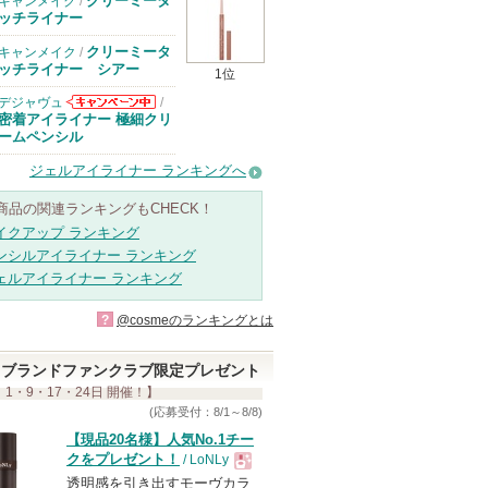
クリーミータ
キャンメイク
/
ッチライナー
クリーミータ
キャンメイク
/
ッチライナー シアー
1位
デジャヴュ
/
デジャヴュから
密着アイライナー 極細クリ
のお知らせがあ
ームペンシル
ります
ジェルアイライナー ランキングへ
商品の関連ランキングもCHECK！
イクアップ ランキング
ンシルアイライナー ランキング
ェルアイライナー ランキング
?
@cosmeのランキングとは
ブランドファンクラブ限定プレゼント
 1・9・17・24日 開催！】
(応募受付：8/1～8/8)
【現品20名様】人気No.1チー
クをプレゼント！
/ LoNLy
透明感を引き出すモーヴカラ
現