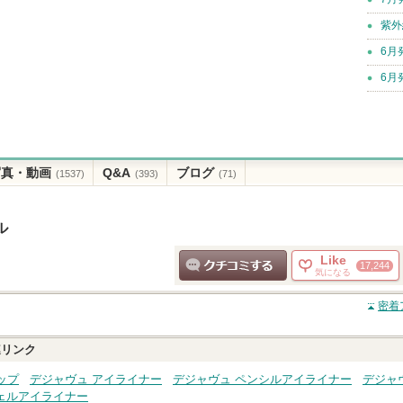
紫外
6月
6月
写真・動画
Q&A
ブログ
(1537)
(393)
(71)
ル
Like
17,244
気になる
クチコミする
密着
リンク
ップ
デジャヴュ アイライナー
デジャヴュ ペンシルアイライナー
デジャ
ェルアイライナー