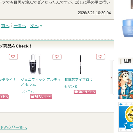
ーフでも目尻が滲んでダメだったんですが、試しに手の甲に描い
2026/3/21 10:30:04
前へ
一覧へ
次へ
商品をCheck！
注目
ッチライナ
ジェニフィック アルティ
超細芯アイブロウ
塗るつけまつげ
メ セラム
げ際立てタイプ
セザンヌ
ランコム
デジャヴュ
ショッピン
次
デジャヴュから
ピン
ショッピン
のお知らせがあ
グサイトへ
へ
ショッ
ります
トへ
グサイトへ
グサイ
ドの商品一覧へ