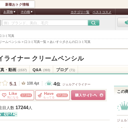
新着おトク情報
お買物
その他
カテゴリ一覧
ベストコスメ
 口コミ写真
リームペンシル
>
口コミ写真一覧
>
あいす☆彡さんの口コミ写真
イライナー クリームペンシル
写真・動画
Q&A
ブログ
(1537)
(393)
(71)
4
5.1
108.4pt
位
ジェルアイライナー
この
Like
Have
17,244
57,260
気になる
もってる
ショッピングサイトへ
17244
注目人数
人
で絞り込む
ジェル