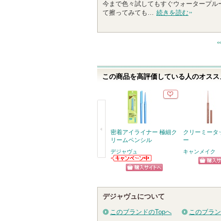
今まで色々試してもすぐウォータープル
て擦ってみても…
続きを読む
この商品を高評価している人のオススメ
密着アイライナー 極細ク
クリーミータ
リームペンシル
ー
デジャヴュ
キャンメイク
戻
デジャヴュから
ショッ
のお知らせがあ
る
ショッピン
ります
グサイ
グサイトへ
デジャヴュについて
このブランドのTopへ
このブラン