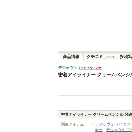
商品情報
クチコミ
投稿
(8367)
デジャヴュ
デジャヴュか
密着アイライナー クリームペンシ
らのお知らせ
があります
密着アイライナー クリームペンシル
関連
関連アイテム
デジャヴュ メイクア
ナー
デジャヴュ ジ