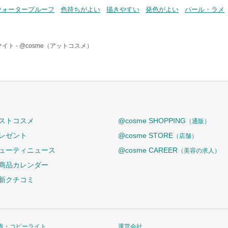
ウォータープルーフ
色持ちがよい
描きやすい
発色がよい
パール・ラメ
イト -
@cosme（アットコスメ）
ストコスメ
@cosme SHOPPING
（通販）
レゼント
@cosme STORE
（店舗）
ューティニュース
@cosme CAREER
（美容の求人）
商品カレンダー
新クチコミ
責・コピーライト
運営会社