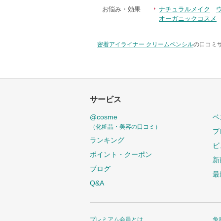
お悩み・効果
ナチュラルメイク
オーガニックコスメ
密着アイライナー クリームペンシル
の口コミサ
サービス
@cosme
ベ
（化粧品・美容の口コミ）
プ
ランキング
ビ
ポイント・クーポン
新
ブログ
最
Q&A
プレミアム会員とは
免