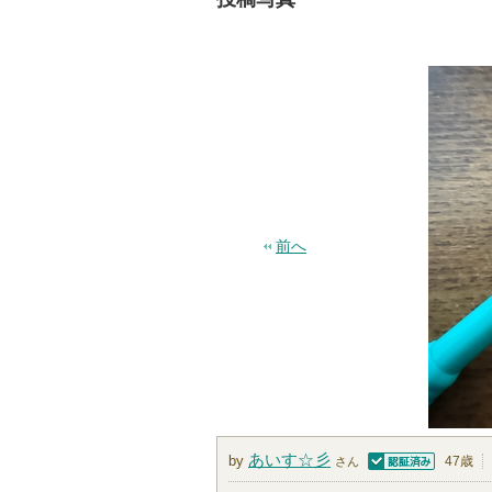
前へ
あいす☆彡
by
47歳
さん
認証済