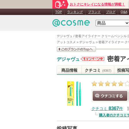
おトクにキレイになる情報が満載！
TOP
ランキング
ブランド
ブログ
Q&A
デジャヴュ / 密着アイライナー クリームペンシル
アットコスメ
>
デジャヴュ
>
密着アイライナー ク
このブランドの情報を
密着ア
デジャヴュ
見る
デジャヴュ
からのお知
商品情報
クチコミ
投稿
(8367)
らせがあり
ます
クチコミする
8367
クチコミ
件
購入者のクチコミ
投稿写真