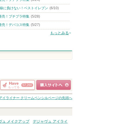
線に負けない！ベストイレブン
(6/10)
発売！プチプラ特集
(5/28)
発売！デパコス特集
(5/27)
もっとみる
Have
57,260
もってる
ショッピングサイト
アイライナー クリームペンシル
ページの先頭へ
へ
ヴュ メイクアップ
デジャヴュ アイライ