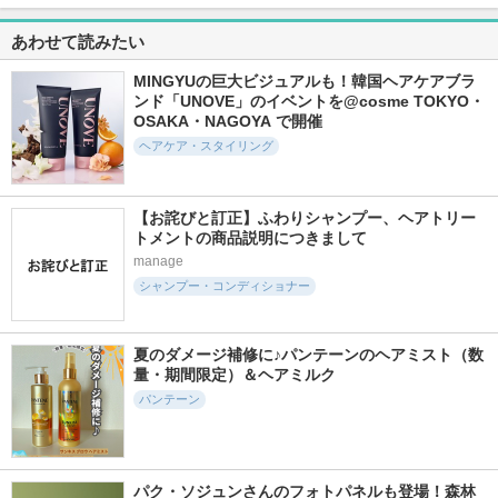
5.7
5.8
5.8
ミラクルズ ファイ
エアリーフロー シ
パンテーン エクス
あわせて読みたい
ンフレグランスコレ
ャンプー／トリート
トラダメージリペア
クション ホワイト
メント
美容液ヘアミルク
ティー＆ピオニーの
洗い流さないトリー
MINGYUの巨大ビジュアルも！韓国ヘアケアブラ
サブリミック
香り リラクシング
トメント
ンド「UNOVE」のイベントを@cosme TOKYO・
シャンプー／トリー
パンテーン
トメント
OSAKA・NAGOYA で開催
パンテーン
ヘアケア・スタイリング
【お詫びと訂正】ふわりシャンプー、ヘアトリー
トメントの商品説明につきまして
manage
140件
494件
484件
6.0
5.7
5.4
シャンプー・コンディショナー
パンテーンEXP カ
Linon ロックオイル
SILK THE RICHシャ
プセル美容液トリー
ンプー／トリートメ
Linon
トメント
ント（ムードナイト
夏のダメージ補修に♪パンテーンのヘアミスト（数
ムスク）
パンテーン
量・期間限定）＆ヘアミルク
SILK THE RICH
パンテーン
パク・ソジュンさんのフォトパネルも登場！森林