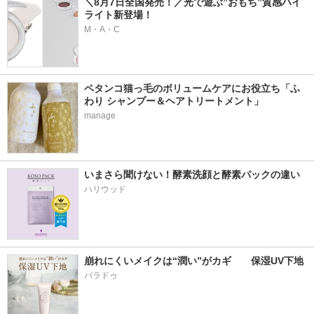
＼8月7日全国発売！／光で遊ぶ”おもち”質感ハイ
ライト新登場！
M・A・C
ペタンコ猫っ毛のボリュームケアにお役立ち「ふ
わり シャンプー＆ヘアトリートメント」
manage
いまさら聞けない！酵素洗顔と酵素パックの違い
ハリウッド
崩れにくいメイクは“潤い”がカギ　　保湿UV下地
パラドゥ