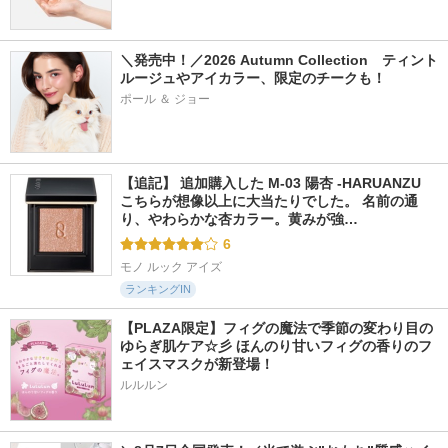
＼発売中！／2026 Autumn Collection　ティント
ルージュやアイカラー、限定のチークも！
ポール ＆ ジョー
【追記】 追加購入した M-03 陽杏 -HARUANZU 
こちらが想像以上に大当たりでした。 名前の通
り、やわらかな杏カラー。黄みが強…
6
モノ ルック アイズ
ランキングIN
【PLAZA限定】フィグの魔法で季節の変わり目の
ゆらぎ肌ケア☆彡 ほんのり甘いフィグの香りのフ
ェイスマスクが新登場！
ルルルン