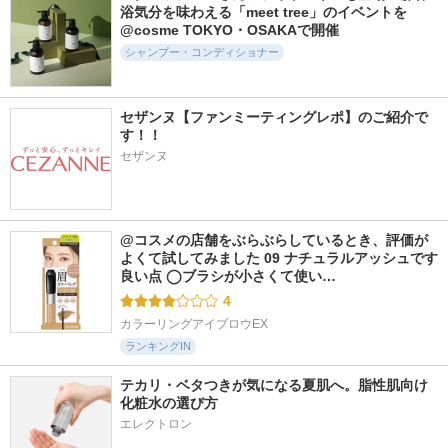
浴気分を味わえる「meet tree」のイベントを
498件
439件
1502件
5.5
5.5
5.0
@cosme TOKYO・OSAKAで開催
ボンリペアシャンプ
ストレートヘアオイ
ストレートシャンプ
シャンプー・コンディショナー
ー／トリートメント
ル
ー/ストレートトリ
ートメント
bonparme
Straine
Straine
セザンヌ【ファンミーティングレポ】のご紹介で
す！！
セザンヌ
342件
4113件
715件
5.8
5.2
5.6
エクソソームXNMN
THERATIS by mixim
Re:KERATIN リバー
@コスメの店舗をぶらぶらしているとき、評価が
リッチモイスト シ
ナイトリペア シャ
シ リペア シャンプ
よくて試してみました 09 ナチュラルアッシュです 
ャンプー/トリート
ンプー／ヘアトリー
ー/ヘアトリートメ
良い点 ◯ブラシが小さくて使い…
メント
トメント
ント
4
SN repair
THERATIS
Re:KERATIN
カラーリングアイブロウEX
ランキングIN
テカリ・ベタつきが気になる夏肌へ。脂性肌向け
化粧水の選び方
エレクトロン