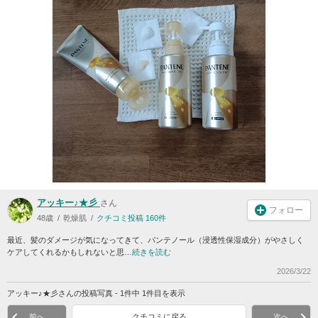
アッキー♪★彡
さん
フォロー
48歳
乾燥肌
クチコミ投稿 160件
最近、髪のダメージが気になってきて、パンテノール（浸透性保湿成分）がやさしく
ケアしてくれるかもしれないと思…
続きを読む
2026/3/22
アッキー♪★彡さんの投稿写真 - 1件中 1件目を表示
前へ
クチコミに戻る
次へ