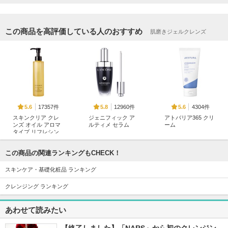
この商品を高評価している人のおすすめ
肌磨きジェルクレンズ
17357件
12960件
4304件
5.6
5.8
5.6
スキンクリア クレ
ジェニフィック ア
アトバリア365 クリ
ンズ オイル アロマ
ルティメ セラム
ーム
タイプ リフレシン
ランコム
AESTURA
グシトラスの香り
アテニア
この商品の関連ランキングもCHECK！
スキンケア・基礎化粧品 ランキング
クレンジング ランキング
あわせて読みたい
2111件
1096件
18419件
5.6
5.5
5.3
プライマーショット
アトバリア365 ハイ
タカミスキンピール