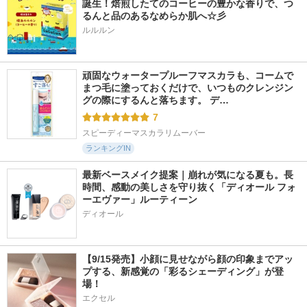
誕生！焙煎したてのコーヒーの豊かな香りで、つ
るんと品のあるなめらか肌へ☆彡
ルルルン
頑固なウォータープルーフマスカラも、コームで
まつ毛に塗っておくだけで、いつものクレンジン
グの際にするんと落ちます。 デ…
7
スピーディーマスカラリムーバー
ランキングIN
最新ベースメイク提案｜崩れが気になる夏も。長
時間、感動の美しさを守り抜く「ディオール フォ
ーエヴァー」ルーティーン
ディオール
【9/15発売】小顔に見せながら顔の印象までアッ
プする、新感覚の「彩るシェーディング」が登
場！
エクセル