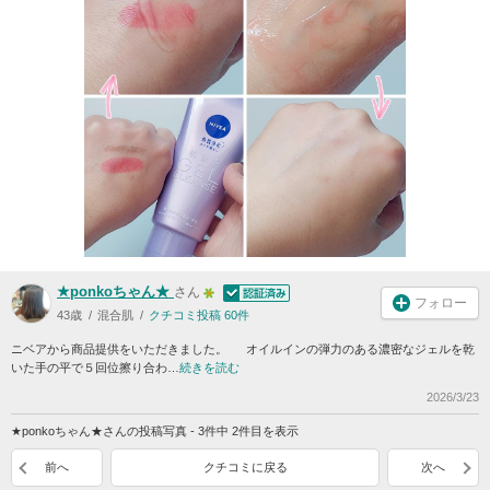
★ponkoちゃん★
さん
フォロー
43歳
混合肌
クチコミ投稿 60件
ニベアから商品提供をいただきました。 オイルインの弾力のある濃密なジェルを乾
いた手の平で５回位擦り合わ…
続きを読む
2026/3/23
★ponkoちゃん★さんの投稿写真 - 3件中 2件目を表示
前へ
クチコミに戻る
次へ