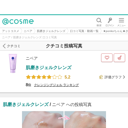
@cosme
アットコスメ
ニベア
肌磨きジェルクレンズ
口コミ写真・動画一覧
★ponkoちゃん
ニベア / 肌磨きジェルクレンズ 口コミ写真
クチコミ投稿写真
クチコミ
ニベア
肌磨きジェルクレンズ
5.2
評価グラフ
8
位
クレンジングジェル
ランキング
肌磨きジェルクレンズ
/
ニベア への投稿写真