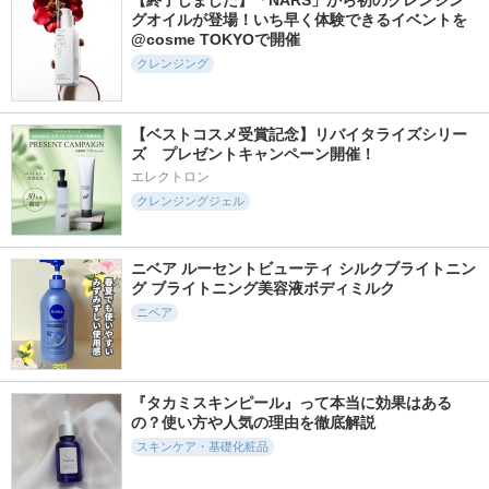
【終了しました】「NARS」から初のクレンジン
ドロクリーム
グオイルが登場！いち早く体験できるイベントを
アテニア
タカミ
AESTURA
@cosme TOKYOで開催
クレンジング
【ベストコスメ受賞記念】リバイタライズシリー
ズ　プレゼントキャンペーン開催！
2436件
6348件
698件
5.1
5.2
5.7
エレクトロン
ニベア２ＷＡＹ美容
オルビス ザ クレン
アトバリア365 カプ
クレンジングジェル
洗顔
ジング オイル
セルトナー
ニベア
オルビス
AESTURA
ニベア ルーセントビューティ シルクブライトニン
グ ブライトニング美容液ボディミルク
ニベア
748件
495件
819件
5.8
5.5
5.7
アトバリア365 ハイ
ニベア２ＷＡＹ美容
ビトアス マイパー
『タカミスキンピール』って本当に効果はある
ドロスーディングク
洗顔ＡＣ
フェクション Ⅰ しっ
の？使い方や人気の理由を徹底解説
リーム
とり
ニベア
スキンケア・基礎化粧品
AESTURA
ビトアス