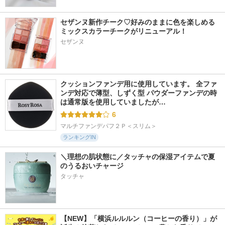
セザンヌ新作チーク♡好みのままに色を楽しめる
ミックスカラーチークがリニューアル！
セザンヌ
11698件
2957件
1253件
5.2
5.3
5.4
PDRN ヒアルロン酸
ホットクレンジング
ハリフィラー バク
100 セラム
ジェル
チライズセラム
Anua
ベネフィーク
Eucerin
クッションファンデ用に使用しています。 全ファ
ンデ対応で薄型、しずく型 パウダーファンデの時
は通常版を使用していましたが…
6
マルチファンデパフ２Ｐ＜スリム＞
ランキングIN
＼理想の肌状態に／タッチャの保湿アイテムで夏
のうるおいチャージ
タッチャ
【NEW】「横浜ルルルン（コーヒーの香り）」が