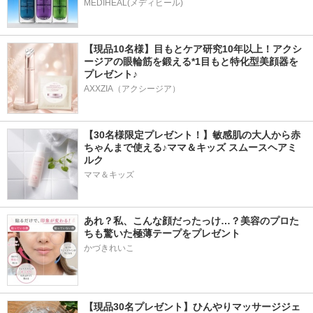
MEDIHEAL(メディヒール)
【現品10名様】目もとケア研究10年以上！アクシ
ージアの眼輪筋を鍛える*1目もと特化型美顔器を
プレゼント♪
AXXZIA（アクシージア）
【30名様限定プレゼント！】敏感肌の大人から赤
ちゃんまで使える♪ママ＆キッズ スムースヘアミ
ルク
ママ＆キッズ
あれ？私、こんな顔だったっけ…？美容のプロた
ちも驚いた極薄テープをプレゼント
かづきれいこ
【現品30名プレゼント】ひんやりマッサージジェ