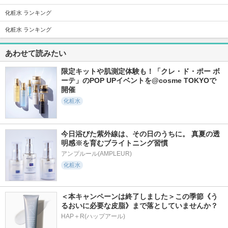
化粧水 ランキング
化粧水 ランキング
49件
75件
3333件
4.9
6.4
5.6
モイスチュアライジ
フォース エナジス
アルビオン 薬用ス
あわせて読みたい
ング エッセンス
ト
キンコンディショナ
ー エッセンシャル
イグニス
イグニス
N
限定キットや肌測定体験も！「クレ・ド・ポー ボ
アルビオン
ーテ」のPOP UPイベントを@cosme TOKYOで
開催
化粧水
今日浴びた紫外線は、その日のうちに。 真夏の透
128件
115件
649件
5.9
明感※を育むブライトニング習慣
6.0
5.7
モイスチュアライジ
ホワイトニング エ
アンフィネス パン
アンプルール(AMPLEUR)
ング エフフォーリ
フフォーリア ミル
プ マトリクス ミル
化粧水
ア ミルク
ク
ク
イグニス
イグニス
アルビオン
＜本キャンペーンは終了しました＞この季節《う
るおいに必要な皮脂》まで落としていませんか？
HAP＋R(ハップアール)