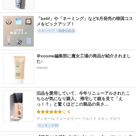
95件
5274件
102件
5.5
5.2
5.3
イグニス テンダー
スキン ハーモナイ
アンフィネス ブラ
「belif」や「ネーミング」など6月発売の韓国コス
ピュア クリーム
ザー
イトニング イノベ
メをピックアップ！
ーション
イグニス
KANEBO
スキンケア・基礎化粧品
アルビオン
＠cosme編集部に魔女工場の商品が紹介されまし
た♪
manyo
3496件
7681件
942件
5.8
5.8
5.7
カネボウ クリーム
アルティム8∞ スブ
フラルネ フルリフ
イン デイII
リム ビューティ ク
ァイン ミルク f EM
レンジング オイルn
KANEBO
アルビオン
シュウ ウエムラ
旧品を愛用していて、今年リニューアルされたこ
ちらが気になり購入。 帰宅して鏡を見て「え
っ！？」と驚くほどこの製品の良さ…
6
ディオール フォーエヴァー フルイド スキン グロウ
ランキングIN