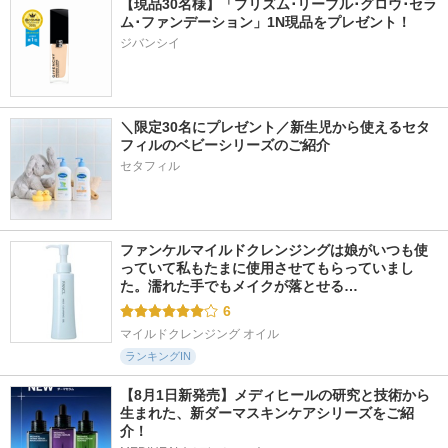
【現品30名様】「プリズム･リーブル･グロウ･セラ
ム･ファンデーション」1N現品をプレゼント！ 
ジバンシイ
＼限定30名にプレゼント／新生児から使えるセタ
フィルのベビーシリーズのご紹介
セタフィル
ファンケルマイルドクレンジングは娘がいつも使
っていて私もたまに使用させてもらっていまし
た。濡れた手でもメイクが落とせる…
6
マイルドクレンジング オイル
ランキングIN
【8月1日新発売】メディヒールの研究と技術から
生まれた、新ダーマスキンケアシリーズをご紹
介！