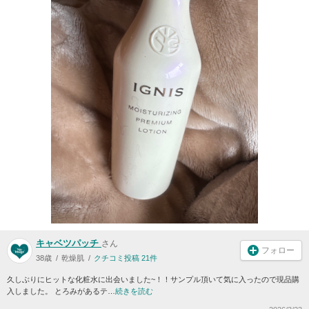
キャベツパッチ
さん
フォロー
38歳
乾燥肌
クチコミ投稿 21件
久しぶりにヒットな化粧水に出会いました~！！サンプル頂いて気に入ったので現品購
入しました。 とろみがあるテ…
続きを読む