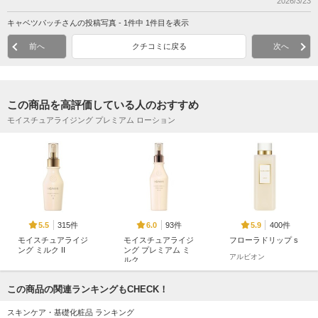
2026/3/23
キャベツパッチさんの投稿写真 - 1件中 1件目を表示
前へ
クチコミに戻る
次へ
この商品を高評価している人のおすすめ
モイスチュアライジング プレミアム ローション
315件
93件
400件
5.5
6.0
5.9
モイスチュアライジ
モイスチュアライジ
フローラドリップ s
ング ミルク II
ング プレミアム ミ
アルビオン
ルク
イグニス
イグニス
この商品の関連ランキングもCHECK！
スキンケア・基礎化粧品 ランキング