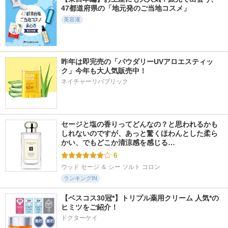
47都道府県の「地元発のご当地コスメ」
美容液
235件
2282件
11666件
5.4
5.6
5.2
Fru:C ビタミンドロ
昨年は即完売の「パウダリーUVアロエスティッ
ホワイトトリュフナ
PDRN ヒアルロン酸
ップ
リシングトリートメ
100 セラム
ク」今年も大人気販売中！
ントマスク
Fru:C
Anua
ネイチャーリパブリック
d'Alba(ダルバ)
セージと塩の香りってどんなの？と思われるかも
しれないのですが、あっと驚くほわんとした柔ら
かい、でもどこか清涼感を感じる…
6
ウッド セージ ＆ シー ソルト コロン
ランキングIN
【ベスコス30冠*】トリプル薬用クリーム 人気*の
ヒミツをご紹介！
ドクターケイ