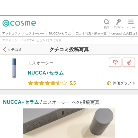
@cosme
アットコスメ
エスオーシー
NUCCA+セラム
口コミ写真・動画一覧
crystaさんの口コ
エスオーシー / NUCCA+セラム 口コミ写真
クチコミ投稿写真
クチコミ
エスオーシー
NUCCA+セラム
5.5
評価グラフ
NUCCA+セラム
/
エスオーシー への投稿写真