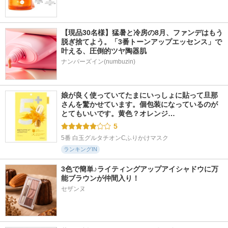
【現品30名様】猛暑と冷房の8月、ファンデはもう
脱ぎ捨てよう。「3番トーンアップエッセンス」で
叶える、圧倒的ツヤ陶器肌
ナンバーズイン(numbuzin)
娘が良く使っていてたまにいっしょに貼って旦那
さんを驚かせています。個包装になっているのが
とてもいいです。黄色？オレンジ…
5
5番 白玉グルタチオンCふりかけマスク
ランキングIN
3色で簡単♪ライティングアップアイシャドウに万
能ブラウンが仲間入り！
セザンヌ