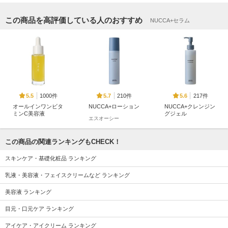
この商品を高評価している人のおすすめ
NUCCA+セラム
1000件
210件
217件
5.5
5.7
5.6
オールインワンビタ
NUCCA+ローション
NUCCA+クレンジン
ミンC美容液
グジェル
エスオーシー
Fru:C
エスオーシー
この商品の関連ランキングもCHECK！
スキンケア・基礎化粧品 ランキング
乳液・美容液・フェイスクリームなど ランキング
12953件
17332件
18401件
5.8
5.6
5.3
美容液 ランキング
ジェニフィック ア
スキンクリア クレ
タカミスキンピール
ルティメ セラム
ンズ オイル アロマ
目元・口元ケア ランキング
タカミ
タイプ リフレシン
ランコム
グシトラスの香り
アイケア・アイクリーム ランキング