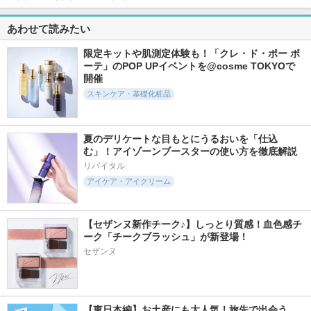
アテニア
あわせて読みたい
限定キットや肌測定体験も！「クレ・ド・ポー ボ
ーテ」のPOP UPイベントを@cosme TOKYOで
開催
スキンケア・基礎化粧品
2038件
2110件
403件
5.5
5.6
5.7
ラッシュアディクト
プライマーショット
メイクキープUVミ
アイラッシュ コン
スト
アテニア
ディショニング セ
Recipe（レシピ）
夏のデリケートな目もとにうるおいを「仕込
ラム アドバンス
む」！アイゾーンブースターの使い方を徹底解説
soaddicted
リバイタル
アイケア・アイクリーム
【セザンヌ新作チーク♪】しっとり質感！血色感チ
ーク「チークブラッシュ」が新登場！
1761件
434件
819件
5.6
6.0
5.7
セザンヌ
インテンシブリフテ
ローメルト クレン
ビトアス マイパー
ンションマスク
ジングバーム クロ
フェクション Ⅰ しっ
とり
d'Alba(ダルバ)
AHRES(アーレス)
ビトアス
【東日本編】お土産にも大人気！旅先で出会う、