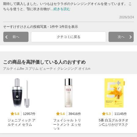
期待して購入しました。いつもはセララボのクレンジングオイルを使っています。 こ
ちらを使うと、顎に吹き出物が…
続きを読む
2026/3/24
そーすけすけさんの投稿写真 - 1件中 1件目を表示
前へ
クチコミに戻る
次へ
この商品を高評価している人のおすすめ
アルティム8∞ スブリム ビューティ クレンジング オイルn
12957件
39416件
11145件
5.8
5.6
5.3
ジェニフィック ア
フェイシャル トリ
5番 白玉グルタチオ
ルティメ セラム
ートメント エッセ
ンCふりかけマスク
ンス
ランコム
ナンバーズイン(numb
SK-II
uzin)