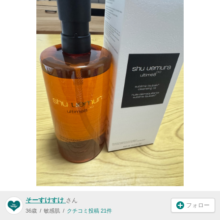
そーすけすけ
さん
フォロー
36歳
敏感肌
クチコミ投稿 21件