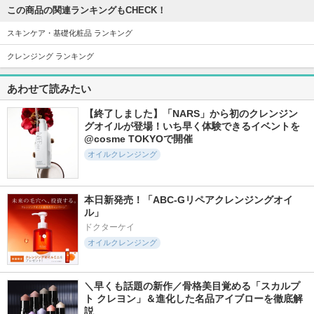
この商品の関連ランキングもCHECK！
スキンケア・基礎化粧品 ランキング
クレンジング ランキング
7409件
17350件
17599件
5.8
5.6
5.6
あわせて読みたい
ジェノプティクス
スキンクリア クレ
カネボウ スクラビ
インフィニットオー
ンズ オイル アロマ
ング マッド ウォッ
【終了しました】「NARS」から初のクレンジン
ラ エッセンス
タイプ リフレシン
シュ
グオイルが登場！いち早く体験できるイベントを
グシトラスの香り
SK-II
KANEBO
@cosme TOKYOで開催
アテニア
オイルクレンジング
本日新発売！「ABC-Gリペアクレンジングオイ
ル」
ドクターケイ
17825件
11683件
16858件
5.8
5.2
6.0
オイルクレンジング
リポソーム アドバ
PDRN ヒアルロン酸
スピーディーマスカ
ンスト リペアセラ
100 セラム
ラリムーバー
ム
Anua
ヒロインメイク
＼早くも話題の新作／骨格美目覚める「スカルプ
コスメデコルテ
ト クレヨン」＆進化した名品アイブローを徹底解
説