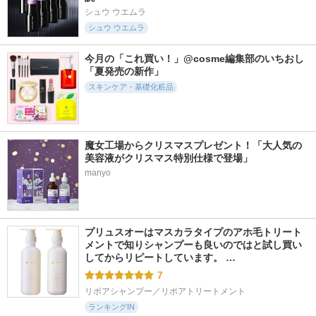
シュウ ウエムラ
シュウ ウエムラ
今月の「これ買い！」@cosme編集部のいちおし
4994件
6004件
6344件
5.7
5.3
5.2
「夏発売の新作」
アルティミューン
ABC-Gピールウォ
オルビス ザ クレン
パワライジング セ
ッシュ
ジング オイル
スキンケア・基礎化粧品
ラム
ドクターケイ
オルビス
SHISEIDO
魔女工場からクリスマスプレゼント！「大人気の
美容液がクリスマス特別仕様で登場」
manyo
7224件
5160件
1852件
5.3
5.9
5.2
PDRN100ヒアルロ
スキンパワー リニ
ブライト クレンジ
ン酸セラムマスク
ュー クリーム
ング オイル
プリュスオーはマスカラタイプのアホ毛トリート
Anua
SK-II
シュウ ウエムラ
メントで知りシャンプーも良いのではと試し買い
してからリピートしています。 …
7
リポアシャンプー／リポアトリートメント
ランキングIN