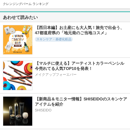
242件
278件
12957件
6.0
5.6
5.8
クレンジングバーム ランキング
ノスカナイン T セ
グルタチオン セブ
ジェニフィック ア
ラムマスク S
ン ダークスポット
ルティメ セラム
あわせて読みたい
セラム
FATION
ランコム
manyo
【西日本編】お土産にも大人気！旅先で出会う、
47都道府県の「地元発のご当地コスメ」
スキンケア・基礎化粧品
2520件
3126件
236件
5.7
5.3
5.3
【マルチに使える】アーティストカラーペンシル
レッドブレミッシュ
プロバイオダーム(T
アイラッシュティン
今売れてる人気TOP10を発表！
クリアスージングク
M) 3Dリフティン
ティングセラム
リーム
グクリーム
メイクアップフォーエバー
コスノリ
Dr.G(ドクタージー)
BIOHEAL BOH
【新商品＆モニター情報】SHISEIDOのスキンケア
アイテムを紹介
SHISEIDO
1339件
530件
498件
5.7
6.2
5.4
リジュラン デュア
EIOM トラブルパッ
ロングアクティブア
ルエフェクトアンプ
チマスク
イラッシュセラム