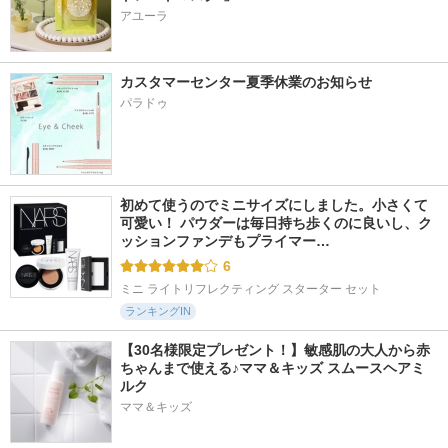
アユーラ
カスタマーセンター夏季休業のお知らせ
パラドゥ
初めて使うのでミニサイズにしました。小さくて
可愛い！ パウダーは毎日持ち歩くのに良いし、ク
ッションファンデもプライマー…
6
ミニ ライトリフレクティング スターター セット
ランキングIN
【30名様限定プレゼント！】敏感肌の大人から赤
ちゃんまで使える♪ママ＆キッズ スムースヘアミ
ルク
ママ＆キッズ