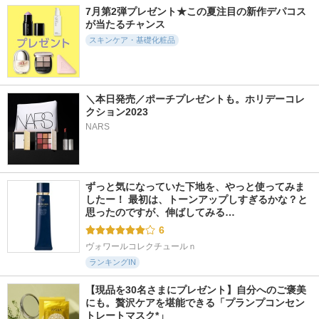
ル
7月第2弾プレゼント★この夏注目の新作デパコス
EIOM
コスノリ
リジュラン(REJURAN
が当たるチャンス
COSMETICS)
スキンケア・基礎化粧品
＼本日発売／ポーチプレゼントも。ホリデーコレ
クション2023
3334件
18413件
1330件
5.1
5.3
5.8
NARS
PDRNピンクセラム
タカミスキンピール
プロバイオシカ イ
ンテンシブアンプル
MEDICUBE(メディキ
タカミ
ューブ)
SKIN1004
ずっと気になっていた下地を、やっと使ってみま
したー！ 最初は、トーンアップしすぎるかな？と
思ったのですが、伸ばしてみる…
6
ヴォワールコレクチュールｎ
ランキングIN
【現品を30名さまにプレゼント】自分へのご褒美
にも。贅沢ケアを堪能できる「プランプコンセン
トレートマスク*」