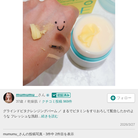
mumumu_
さん
フォロー
37歳
乾燥肌
クチコミ投稿 969件
グラインドビタクレンジングバーム ／ まるでビタミンをすりおろして配合したかのよ
うな フレッシュな洗顔…
続きを読む
2026/3/27
mumumu_さんの投稿写真 - 3件中 2件目を表示