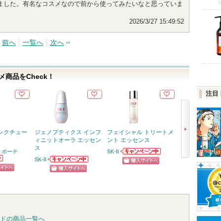
ました。有名なコスメなので前から使ってみたいなと思っていま
2026/3/27 15:49:52
前へ
一覧へ
次へ
商品をCheck！
注目
レクチュー
ジェノプティクス インフ
フェイシャル トリートメ
リポソーム ア
ィニットオーラ エッセン
ント エッセンス
リペアセラム
ス
 ボーテ
SK-II
コスメデコルテ
SK-IIからのお知
SK-II
次
らせがあります
コスメデコルテ
SK-IIからのお知
ショッピン
からのお知らせ
らせがあります
へ
ピン
ショッ
ショッピン
があります
グサイトへ
トへ
グサイ
グサイトへ
ドの商品一覧へ