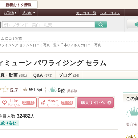
新着おトク情報
お買物
その他
カテゴリ一覧
ベストコスメ
セラム 口コミ写真
ワライジング セラム
>
口コミ写真一覧
>
千本桜☆さんの口コミ写真
ィミューン パワライジング セラム
写真・動画
Q&A
ブログ
(891)
(573)
(24)
5
5.7
551.5pt
位
美容液
この
Like
Have
32,482
75,406
気になる
もってる
ショッピングサイトへ
32482
注目人数
人
で絞り込む
美容液