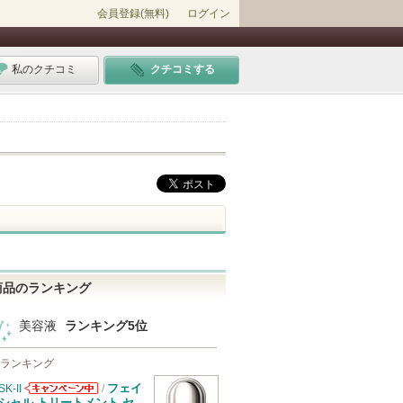
会員登録(無料)
ログイン
私のクチコミ
クチコミする
商品のランキング
美容液
ランキング5位
 ランキング
フェイ
SK-II
/
SK-IIからのお
シャル トリートメント セ