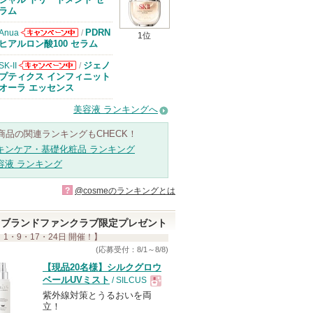
知らせがありま
ラム
す
PDRN
Anua
/
1位
Anuaからのお
ヒアルロン酸100 セラム
知らせがありま
す
ジェノ
SK-II
/
SK-IIからのお
プティクス インフィニット
知らせがありま
オーラ エッセンス
す
美容液 ランキングへ
商品の関連ランキングもCHECK！
キンケア・基礎化粧品 ランキング
容液 ランキング
?
@cosmeのランキングとは
ブランドファンクラブ限定プレゼント
 1・9・17・24日 開催！】
(応募受付：8/1～8/8)
【現品20名様】シルクグロウ
ベールUVミスト
/ SILCUS
紫外線対策とうるおいを両
現
立！