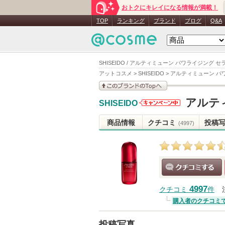
おトクにキレイになる情報が満載！
TOP
ランキング
ブランド
ブログ
Q&A
SHISEIDO / アルティミューン パワライジング 
アットコスメ
>
SHISEIDO
>
アルティミューン パ
このブランドの情報を
アルテ
SHISEIDO
見る
SHISEIDO
からのお知
商品情報
クチコミ
投稿
(4997)
らせがあり
ます
クチコミする
4997
クチコミ
件
購入者のクチコミ
投稿写真