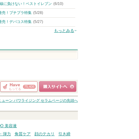
線に負けない！ベストイレブン
(6/10)
発売！プチプラ特集
(5/28)
発売！デパコス特集
(5/27)
もっとみる
Have
75,406
もってる
ショッピングサイト
ミューン パワライジング セラム
ページの先頭へ
へ
IDO 美容液
・弾力
角質ケア
顔のテカリ
引き締