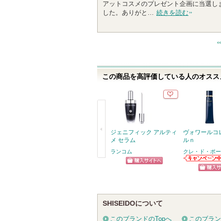
アットコスメのプレゼント企画に当選し
人
した。ありがと…
続きを読む
以
上
の
メ
ン
バ
この商品を高評価している人のオススメ
ー
に
お
気
に
入
ジェニフィック アルティ
ヴォワールコ
り
メ セラム
ルｎ
登
ランコム
クレ・ド・ポー
録
戻
クレ・ド・ポー
ショッピン
さ
ボーテからのお
る
ショッ
知らせがありま
れ
グサイトへ
す
グサイ
て
い
SHISEIDOについて
ま
このブランドのTopへ
このブラン