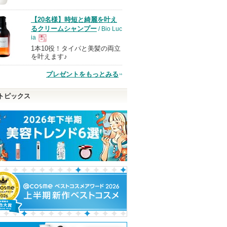
品
【20名様】時短と綺麗を叶え
るクリームシャンプー
/ Bio Luc
ia
1本10役！タイパと美髪の両立
現
を叶えます♪
プレゼントをもっとみる
品
トピックス
ドバンスト
スキンクリア クレンズ
スキンパワー リニュー
オイデルミン エ
オイル アロマタイプ リ
クリーム
ローション
フレシングシトラスの香
SK-II
SHISEIDO
り
SK-IIからのお知
らせがあります
SHISEIDOから
アテニア
ショッピン
のお知らせがあ
アテニアからの
ピン
ショッピ
ります
お知らせがあり
グサイトへ
ショッピン
ます
トへ
グサイト
グサイトへ