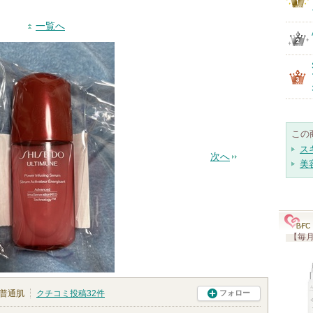
一覧へ
この
ス
次へ
美
【毎月
普通肌
クチコミ投稿
32
件
フォロー