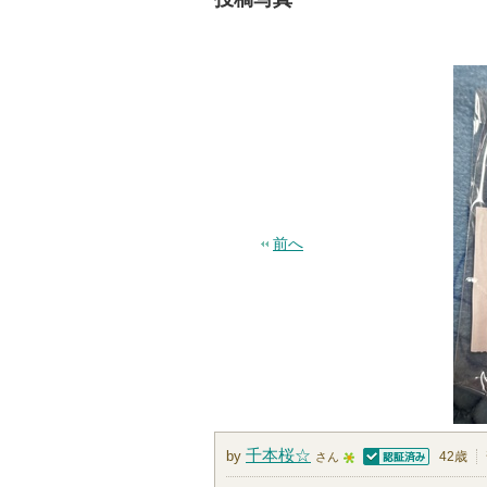
前へ
千本桜☆
by
42歳
さん
認証済
5