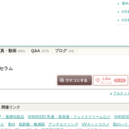
紫外
6月
6月
写真・動画
Q&A
ブログ
(891)
(573)
(24)
 セラム
Like
32,482
気になる
クチコミする
アルティ
ム
関連リンク
ケア・基礎化粧品
SHISEIDO 乳液・美容液・フェイスクリームなど
SHISE
キビ
美白
低刺激・敏感肌
アンチエイジング
UVカットコスメ
肌のハリ