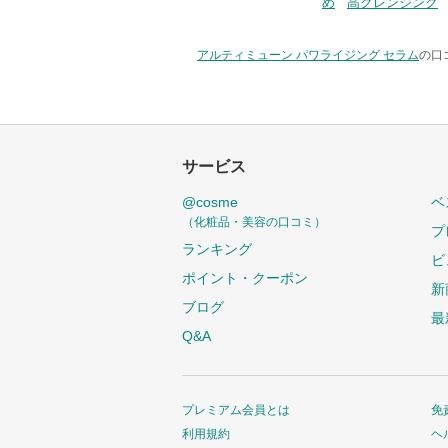
め
高クレンジング
アルティミューン パワライジング セラム
の口
サービス
@cosme
ベ
（化粧品・美容の口コミ）
プ
ランキング
ビ
ポイント・クーポン
新
ブログ
最
Q&A
プレミアム会員とは
免
利用規約
ヘ