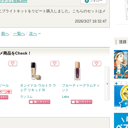
クチコミ投稿
38
件
フォロー
な機会にブライトキットをリピート購入しました。こちらのセットはメ
2026/3/27 19:32:47
前へ
一覧へ
次へ
注目
商品をCheck！
ピール
タンイドル ウルトラ ウ
フルーティーグラムティ
PDRN ヒアル
ェア リキッド N
ント
セラム
からのお
ランコム
Laka
Anua
がありま
Anuaから
ピン
次
らせがあり
ショッピン
ショッピン
ショッ
トへ
へ
グサイトへ
グサイトへ
グサイ