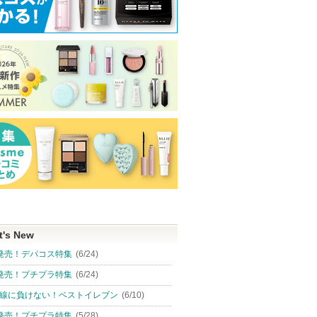
t's New
発売！デパコス特集
(6/24)
発売！プチプラ特集
(6/24)
線に負けない！ベストイレブン
(6/10)
発売！プチプラ特集
(5/28)