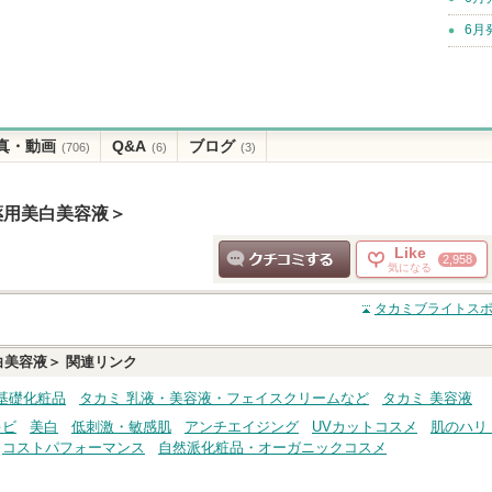
6月
真・動画
Q&A
ブログ
(706)
(6)
(3)
薬用美白美容液＞
Like
2,958
気になる
クチコミする
タカミブライトスポ
白美容液＞
関連リンク
基礎化粧品
タカミ 乳液・美容液・フェイスクリームなど
タカミ 美容液
キビ
美白
低刺激・敏感肌
アンチエイジング
UVカットコスメ
肌のハリ
コストパフォーマンス
自然派化粧品・オーガニックコスメ