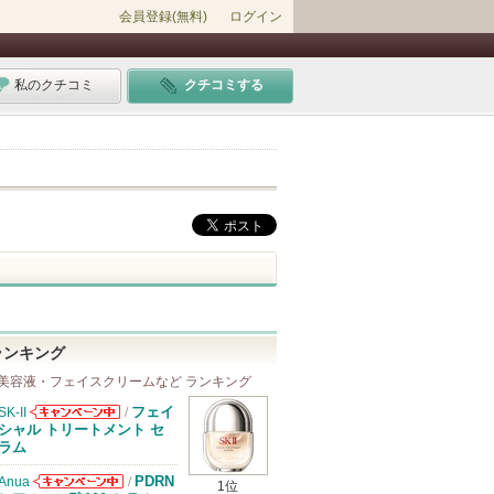
会員登録(無料)
ログイン
私のクチコミ
クチコミする
ランキング
美容液・フェイスクリームなど ランキング
フェイ
SK-II
/
SK-IIからのお
シャル トリートメント セ
知らせがありま
ラム
す
PDRN
Anua
/
1位