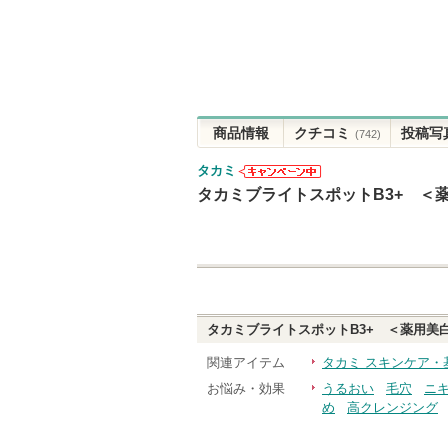
商品情報
クチコミ
投稿写
(742)
タカミ
タカミからの
タカミブライトスポットB3+ ＜
お知らせがあ
ります
タカミブライトスポットB3+ ＜薬用美
関連アイテム
タカミ スキンケア・
お悩み・効果
うるおい
毛穴
ニ
め
高クレンジング