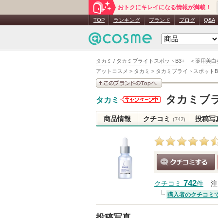
おトクにキレイになる情報が満載！
TOP
ランキング
ブランド
ブログ
Q&A
タカミ / タカミブライトスポットB3+ ＜薬用美
アットコスメ
>
タカミ
>
タカミブライトスポットB
このブランドの情報を
タカミブラ
タカミ
見る
タカミから
のお知らせ
商品情報
クチコミ
投稿写
(742)
があります
クチコミする
742
クチコミ
件
注
購入者のクチコミ
投稿写真