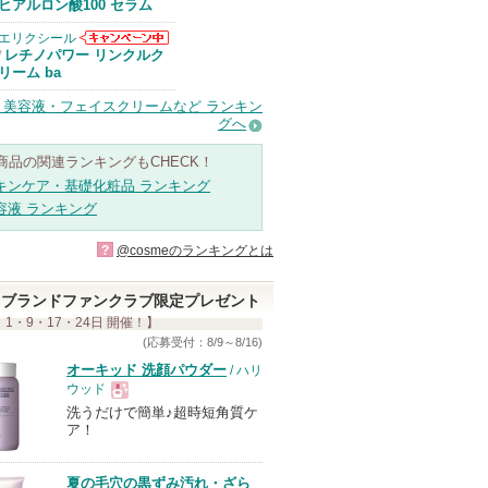
Anuaからのお
ヒアルロン酸100 セラム
知らせがありま
す
エリクシール
エリクシールか
レチノパワー リンクルク
/
らのお知らせが
リーム ba
あります
・美容液・フェイスクリームなど ランキン
グへ
商品の関連ランキングもCHECK！
キンケア・基礎化粧品 ランキング
容液 ランキング
?
@cosmeのランキングとは
ブランドファンクラブ限定プレゼント
 1・9・17・24日 開催！】
(応募受付：8/9～8/16)
オーキッド 洗顔パウダー
/ ハリ
ウッド
洗うだけで簡単♪超時短角質ケ
現
ア！
品
夏の毛穴の黒ずみ汚れ・ざら