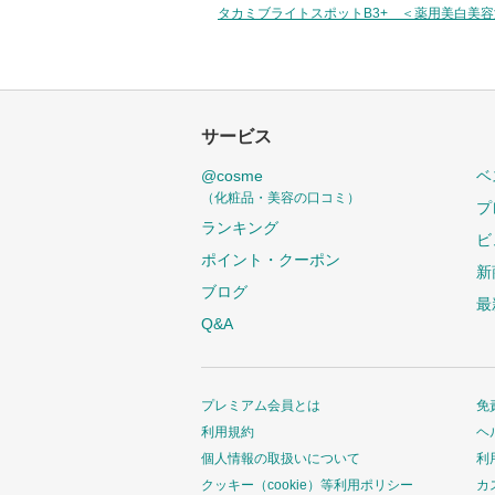
タカミブライトスポットB3+ ＜薬用美白美
サービス
@cosme
ベ
（化粧品・美容の口コミ）
プ
ランキング
ビ
ポイント・クーポン
新
ブログ
最
Q&A
プレミアム会員とは
免
利用規約
ヘ
個人情報の取扱いについて
利
クッキー（cookie）等利用ポリシー
カ