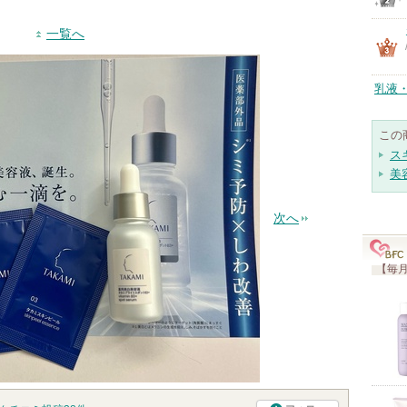
一覧へ
乳液
この
ス
美
次へ
【毎月