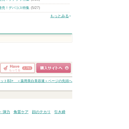
発売！デパコス特集
(5/27)
もっとみる
Have
2,781
もってる
ショッピングサイト
ットB3+ ＜薬用美白美容液＞
ページの先頭へ
へ
・弾力
角質ケア
顔のテカリ
引き締