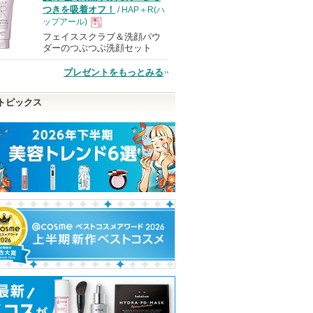
つきを吸着オフ！
/ HAP＋R(ハ
ップアール)
フェイススクラブ＆洗顔パウ
現
ダーのつぶつぶ洗顔セット
プレゼントをもっとみる
品
トピックス
ロン酸100
スキンクリア クレンズ
ジェニフィック アルティ
ニベアUV ディ
オイル アロマタイプ リ
メ エッセンス ローショ
テクト＆ケア ジ
フレシングシトラスの香
ン
ニベア
り
のお知
ランコム
ます
アテニア
ピン
ショッピ
アテニアからの
ショッピン
お知らせがあり
トへ
グサイト
ショッピン
ます
グサイトへ
グサイトへ