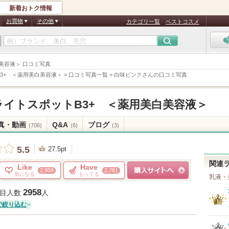
新着おトク情報
お買物
その他
カテゴリ一覧
ベストコスメ
白美容液＞ 口コミ写真
3+ ＜薬用美白美容液＞
>
口コミ写真一覧
>
白味ピンクさんの口コミ写真
イトスポットB3+ ＜薬用美白美容液＞
真・動画
Q&A
ブログ
(706)
(6)
(3)
5.5
27.5pt
関連
Like
Have
2,958
2,781
気になる
もってる
乳液・
ショッピングサイトへ
2958
目人数
人
で絞り込む