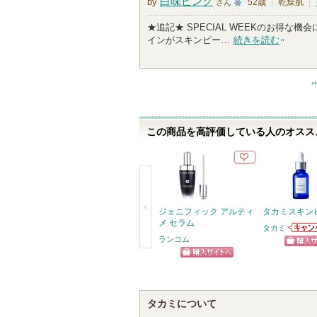
白味ピンク
by
52歳
乾燥肌
さん
1
★追記★ SPECIAL WEEKのお得
0
インがスキンピー…
続きを読む
人
以
上
の
メ
ン
この商品を高評価している人のオススメ
バ
ー
に
お
気
に
ジェニフィック アルティ
タカミスキン
入
メ セラム
タカミ
り
タカミ
ランコム
知らせ
登
ショッ
戻
す
ショッピン
録
グサイ
る
さ
グサイトへ
れ
タカミについて
て