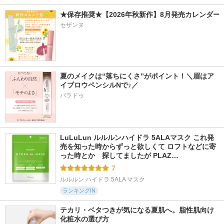
★保存推奨★【2026年秋新作】8月発売カレンダー
セザンヌ
夏のメイクは“落ちにくさ”がポイント！＼眉はア
イブロウペンシルNで♪／
パラドゥ
LuLuLun ルルルンハイドラ 5ALAマスク これ発
売を知った時からずっと欲しくて ロフトなどに寄
った時とか　探してましたが PLAZ…
7
ルルルン ハイドラ 5ALA マスク
ランキングIN
テカリ・ベタつきが気になる夏肌へ。脂性肌向け
化粧水の選び方