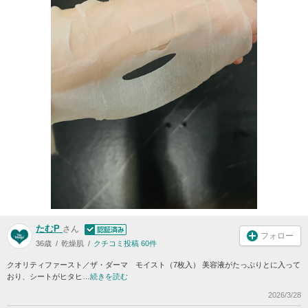
たむP
さん
フォロー
36歳
乾燥肌
クチコミ投稿 60件
クオリティファースト／ザ・ダーマ モイスト（7枚入） 美容液がたっぷりとに入って
おり、シートがヒタヒ…
続きを読む
2026/3/28