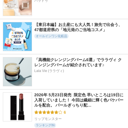
パラドゥ
マルチスクエアシー
オールインワンビタ
タカミスキンピール
トマスク
ミンC美容液
タカミ
Yunth
Fru:C
【東日本編】お土産にも大人気！旅先で出会う、
47都道府県の「地元発のご当地コスメ」
オールインワン化粧品
537件
6018件
457件
5.7
5.3
5.5
グリーンティー セ
ABC-Gピールウォ
フュージョンクレン
ラミド ミルク エッ
「高機能クレンジングバーム6選」でララヴィ ク
ッシュ
ジング
センストナー
レンジングバームが紹介されています♪
ドクターケイ
Yunth
イニスフリー
Lala Vie (ララヴィ)
2026年 5月23日発売  限定色 早いところは19日に
入荷していました！ 今回は繊細に輝く色バケパー
ルを配合。 パールぎっちり配…
6
リップモンスター
ランキングIN