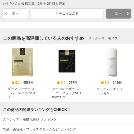
たむPさんの投稿写真 - 2件中 2件目を表示
前へ
クチコミに戻る
次へ
この商品を高評価している人のおすすめ
ザ・ダーマ モイスト
6585件
757件
1436件
5.3
5.4
5.6
ダーマレーザー ス
ダーマレーザー ス
クリームスキン ロ
ーパー VC100 マス
ーパーブラックVC1
ーション
ク
00マスク
LANEIGE(ラネージ
ダーマレーザー
ダーマレーザー
ュ)
この商品の関連ランキングもCHECK！
スキンケア・基礎化粧品 ランキング
乳液・美容液・フェイスクリームなど ランキング