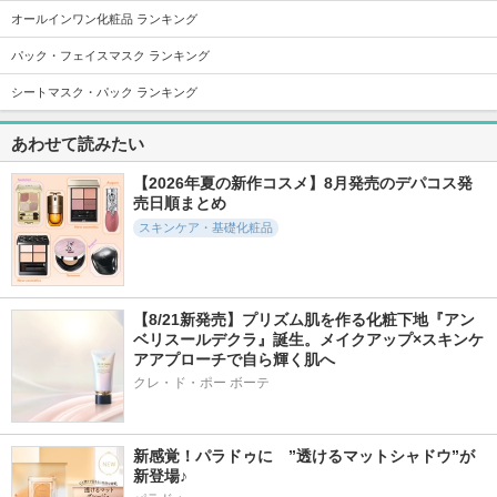
オールインワン化粧品 ランキング
817件
17370件
12963件
5.6
5.6
5.8
エクストリーム ク
スキンクリア クレ
ジェニフィック ア
パック・フェイスマスク ランキング
リーム[オリジナル]
ンズ オイル アロマ
ルティメ セラム
タイプ リフレシン
シートマスク・パック ランキング
Real Barrier
ランコム
グシトラスの香り
アテニア
あわせて読みたい
【2026年夏の新作コスメ】8月発売のデパコス発
売日順まとめ
スキンケア・基礎化粧品
397件
1354件
807件
5.4
5.5
5.4
ブースター美容液
Pure C Mask
ユース ラディアン
ス ビタチノールセ
An四季+
Yunth
【8/21新発売】プリズム肌を作る化粧下地『アン
ラム
ベリスールデクラ』誕生。メイクアップ×スキンケ
primera
アアプローチで自ら輝く肌へ
クレ・ド・ポー ボーテ
新感覚！パラドゥに　”透けるマットシャドウ”が
新登場♪
484件
1000件
18428件
5.6
5.5
5.3