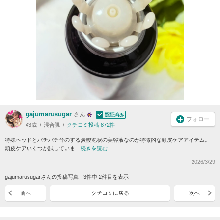
gajumarusugar
さん
フォロー
43歳
混合肌
クチコミ投稿 872件
特殊ヘッドとパチパチ音のする炭酸泡状の美容液なのが特徴的な頭皮ケアアイテム。
頭皮ケアいくつか試していま…
続きを読む
2026/3/29
gajumarusugarさんの投稿写真 - 3件中 2件目を表示
前へ
クチコミに戻る
次へ