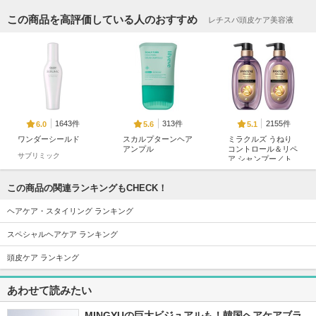
この商品を高評価している人のおすすめ
レチスパ頭皮ケア美容液
1643件
313件
2155件
6.0
5.6
5.1
ワンダーシールド
スカルプターンヘア
ミラクルズ うねり
アンプル
コントロール＆リペ
サブリミック
ア シャンプー／ト
リリーイブ
リートメント
パンテーン
この商品の関連ランキングもCHECK！
ヘアケア・スタイリング ランキング
スペシャルヘアケア ランキング
頭皮ケア ランキング
368件
266件
235件
5.6
5.4
5.6
あわせて読みたい
グローターンヘアア
リペアターンジェラ
グローターンエクソ
ンプル
ートヘアパック バ
ソームカプセルトリ
ウンシーベリー
ートメント
MINGYUの巨大ビジュアルも！韓国ヘアケアブラ
リリーイブ