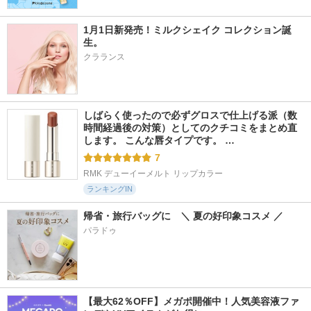
1月1日新発売！ミルクシェイク コレクション誕
生。
クラランス
509件
8719件
587件
5.8
5.7
5.3
アデノバイタル ス
オリーブバージンオ
イクモアナノグロウ
カルプ パワーショ
イル
リッチ
ット
しばらく使ったので必ずグロスで仕上げる派（数
DHC
iqumore
時間経過後の対策）としてのクチコミをまとめ直
サブリミック
します。 こんな唇タイプです。 …
7
RMK デューイーメルト リップカラー
ランキングIN
帰省・旅行バッグに　＼ 夏の好印象コスメ ／
パラドゥ
【最大62％OFF】メガポ開催中！人気美容液ファ