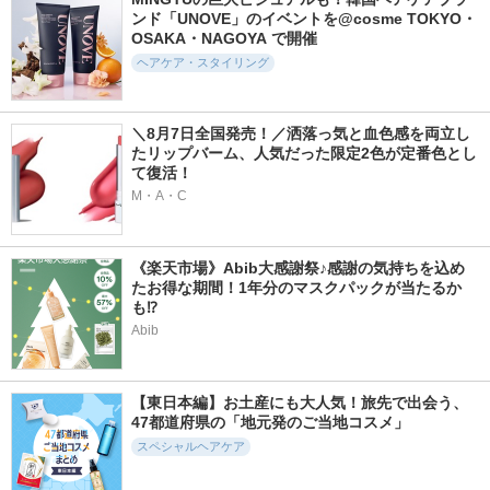
リリーイブ
リリーイブ
ンド「UNOVE」のイベントを@cosme TOKYO・
OSAKA・NAGOYA で開催
ヘアケア・スタイリング
＼8月7日全国発売！／洒落っ気と血色感を両立し
1418件
737件
152件
5.3
たリップバーム、人気だった限定2色が定番色とし
5.5
5.7
て復活！
クロノビューティ U
柳屋 あんず油
UU:ON ヘッドス
V ヘアカラーラステ
クラブ
M・A・C
柳屋あんず油
ィング＆スタイリン
UU:ON
グ バーム
アリィー(ALLIE)
《楽天市場》Abib大感謝祭♪感謝の気持ちを込め
たお得な期間！1年分のマスクパックが当たるか
も⁉
Abib
233件
187件
581件
5.8
5.7
5.2
【東日本編】お土産にも大人気！旅先で出会う、
イクモアキュートミ
GRANIシルキーモ
ムク+ モイスト
47都道府県の「地元発のご当地コスメ」
ルキィオイル
イストヘアミルク
アミノジェル シャ
ンプー/ヘアトリー
スペシャルヘアケア
iqumore
GRANI
トメント
muku+