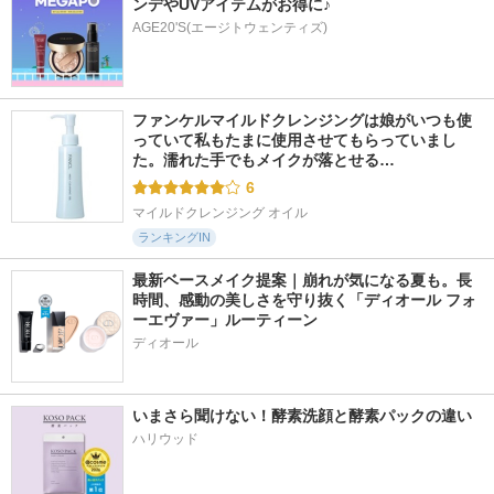
ンデやUVアイテムがお得に♪
AGE20'S(エージトウェンティズ)
ファンケルマイルドクレンジングは娘がいつも使
っていて私もたまに使用させてもらっていまし
た。濡れた手でもメイクが落とせる…
6
マイルドクレンジング オイル
ランキングIN
最新ベースメイク提案｜崩れが気になる夏も。長
時間、感動の美しさを守り抜く「ディオール フォ
ーエヴァー」ルーティーン
ディオール
いまさら聞けない！酵素洗顔と酵素パックの違い
ハリウッド