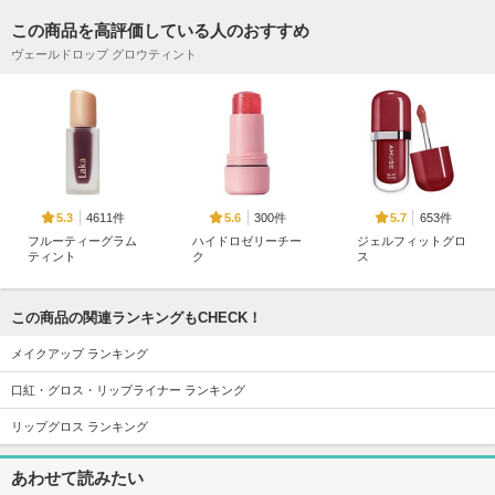
この商品を高評価している人のおすすめ
ヴェールドロップ グロウティント
4611件
300件
653件
5.3
5.6
5.7
フルーティーグラム
ハイドロゼリーチー
ジェルフィットグロ
ティント
ク
ス
Laka
Ui2.（ウイウイ）
AMUSE
この商品の関連ランキングもCHECK！
メイクアップ ランキング
口紅・グロス・リップライナー ランキング
1178件
334件
738件
5.4
5.6
5.1
リップグロス ランキング
スキニーリッチシャ
キャンドルライトジ
ポッピングバルーン
ドウ N
ュレティント
ティント
あわせて読みたい
エクセル
LoNLy
Laka