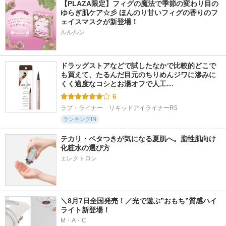
【PLAZA限定】フィグの魔法で季節の変わり目の
ゆらぎ肌ケア☆彡 ほんのり甘いフィグの香りのフ
ェイスマスクが新登場！
ルルルン
ドラッグストアなどで試したなかで比較的どこで
も買えて、たるんだ目元のちりめんジワに滲みに
くく適度なコシとお湯オフで人工…
6
ラブ・ライナー　リキッドアイライナーR5
ランキングIN
テカリ・ベタつきが気になる夏肌へ。脂性肌向け
化粧水の選び方
エレクトロン
＼8月7日全国発売！／光で遊ぶ”おもち”質感ハイ
ライト新登場！
M・A・C