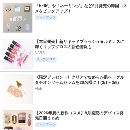
「belif」や「ネーミング」など6月発売の韓国コス
メをピックアップ！
メイクアップ
349件
234件
228件
5.7
5.5
5.5
マスコード スリー
バーミーパフポット
ニードルプランパー
【本日発売】新リキッドブラッシュ★ルミナスに
クリキッド アイラ
リップ＆チーク
高熱フィグ
輝くリップグロスの新色情報も
イナー
%Recipe
Ui2.（ウイウイ）
NARS
MASCODE(マスコー
ド)
リップグロス
《限定プレゼント》クリアでなめらか肌へ！グル
タチオンソームセラムを20名様に！(3/1～3/8)
Abib
185件
1716件
281件
5.7
5.2
5.6
ザ リップ ネオ アニ
ロウグロウジェルテ
ウプトウォータリー
マ
ィント
シアーリップ
【2026年夏の新作コスメ】8月発売のデパコス発
AHRES(アーレス)
hince
Upt
売日順まとめ
メイクアップ