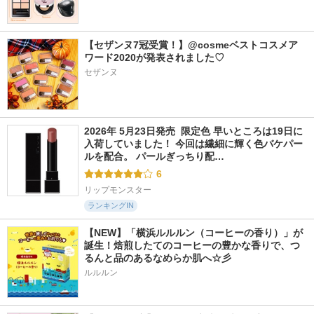
【セザンヌ7冠受賞！】@cosmeベストコスメア
139件
375件
196件
5.6
5.3
5.5
ワード2020が発表されました♡
シルバーパーズムー
ミニ デューティン
Upt FLUFFY CHEE
スクリームリップ＆
ト
K PALETTE
セザンヌ
チーク
AMUSE
Upt
Oiad.
2026年 5月23日発売  限定色 早いところは19日に
入荷していました！ 今回は繊細に輝く色バケパー
ルを配合。 パールぎっちり配…
6
リップモンスター
ランキングIN
【NEW】「横浜ルルルン（コーヒーの香り）」が
誕生！焙煎したてのコーヒーの豊かな香りで、つ
るんと品のあるなめらか肌へ☆彡
ルルルン