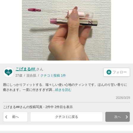
こげまる##
さん
フォロー
27歳
混合肌
クチコミ投稿 1件
唇にしっかりフィットする、瑞々しい使い心地のティントです。ほんのり甘い香りに
癒されます。一度に付きすぎず調…
続きを読む
2026/3/29
こげまる##さんの投稿写真 - 2件中 2件目を表示
前へ
クチコミに戻る
次へ