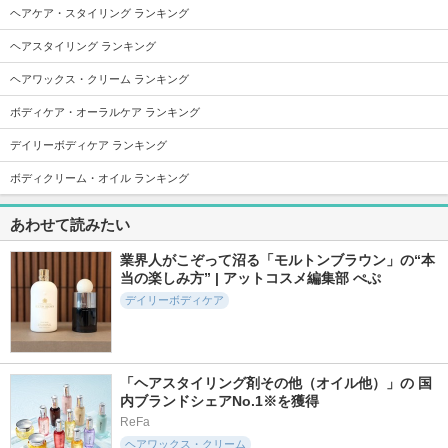
ヘアケア・スタイリング ランキング
ヘアスタイリング ランキング
ヘアワックス・クリーム ランキング
ボディケア・オーラルケア ランキング
542件
484件
721件
5.3
5.4
5.5
ヘマチン ブースタ
SILK THE RICHシャ
ヘマチン ブースタ
デイリーボディケア ランキング
ー ミスト
ンプー／トリートメ
ー シャンプー ペア
ント（ムードナイト
ー＆ムスクの香り／
マイブースターズ
ボディクリーム・オイル ランキング
ムスク）
トリートメント ペ
アー＆ムスクの香り
SILK THE RICH
マイブースターズ
あわせて読みたい
業界人がこぞって沼る「モルトンブラウン」の“本
当の楽しみ方” | アットコスメ編集部 ぺぷ
デイリーボディケア
4112件
966件
890件
5.2
5.2
5.4
THERATIS by mixim
THERATIS TERA(セ
シャンプー/トリー
ナイトリペア シャ
ラティス テラ) Pr
トメント パールシ
「ヘアスタイリング剤その他（オイル他）」の 国
ンプー／ヘアトリー
emium EX Night Moi
ャイン
内ブランドシェアNo.1※を獲得
トメント
st シャンプー／ヘア
CLAYGE(クレージュ)
トリートメント
ReFa
THERATIS
THERATIS
ヘアワックス・クリーム