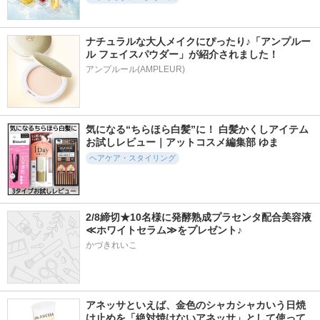
ナチュラルな大人メイクにぴったり♪「アンプルー
ル フェイスパウダー」が紹介されました！
アンプルール(AMPLEUR)
442件
744件
715件
5.3
5.3
5.6
ソラ ウェザーケ
ウォンジョンヨ リ
Re:KERATIN リバー
ア クリスタルシャ
ペアシャンプー ス
シ リペア シャンプ
ンプー/ヘアトリー
ムース／リペアトリ
ー/ヘアトリートメ
気になる“ちらほら白髪”に！ 白髪かくしアイテム
トメント モイスト
ートメント スムー
ント
タイプ
お試しレビュー｜アットコスメ編集部 ゆま
ス
Re:KERATIN
SOLA WEATHER CA
ヘアケア・スタイリング
Wonjungyo
RE
2/8締切★10名様に発酵熟成プラセンタ配合美容液
≪ホワイトセラム≫をプレゼント♪
かづきれいこ
2971件
338件
424件
5.5
5.3
5.3
ウォーターコンク
PDRN リードルショ
ソラ ウェザーケ
モイストシャンプー
ット ブラシヘアセ
ア クリスタルシャ
／ヘアトリートメン
ラム
ンプー/ヘアトリー
ト
トメント リペアタ
アネッサといえば、金色のシャカシャカいう日焼
VT(ブイティー)
イプ
け止めを「絶対焼けないアネッサ」として使って
ululis