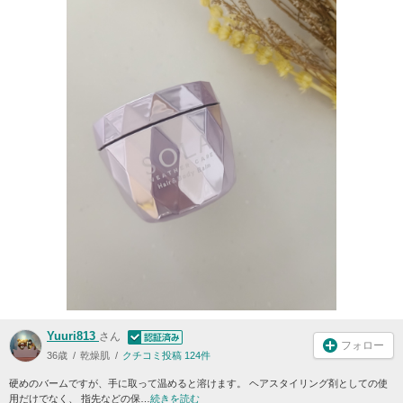
Yuuri813
さん
フォロー
36歳
乾燥肌
クチコミ投稿 124件
硬めのバームですが、手に取って温めると溶けます。 ヘアスタイリング剤としての使
用だけでなく、 指先などの保…
続きを読む