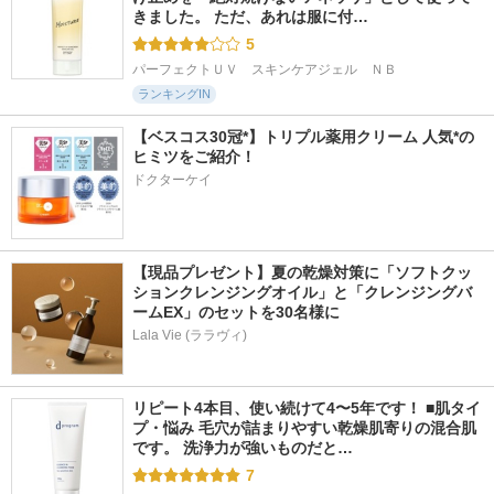
きました。 ただ、あれは服に付…
SOLA WEATHER CA
RE
5
パーフェクトＵＶ　スキンケアジェル　ＮＢ
ランキングIN
【ベスコス30冠*】トリプル薬用クリーム 人気*の
ヒミツをご紹介！
ドクターケイ
【現品プレゼント】夏の乾燥対策に「ソフトクッ
ションクレンジングオイル」と「クレンジングバ
ームEX」のセットを30名様に
Lala Vie (ララヴィ)
リピート4本目、使い続けて4〜5年です！ ■肌タイ
プ・悩み 毛穴が詰まりやすい乾燥肌寄りの混合肌
です。 洗浄力が強いものだと…
7