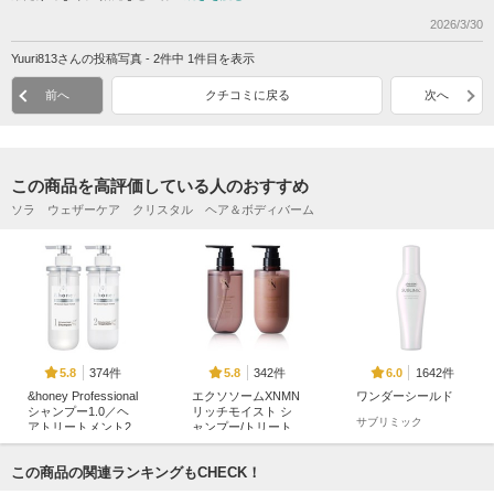
2026/3/30
Yuuri813さんの投稿写真 - 2件中 1件目を表示
前へ
クチコミに戻る
次へ
この商品を高評価している人のおすすめ
ソラ ウェザーケア クリスタル ヘア＆ボディバーム
374件
342件
1642件
5.8
5.8
6.0
&honey Professional
エクソソームXNMN
ワンダーシールド
シャンプー1.0／ヘ
リッチモイスト シ
サブリミック
アトリートメント2.
ャンプー/トリート
0
メント
&honey（アンドハニ
SN repair
この商品の関連ランキングもCHECK！
ー）