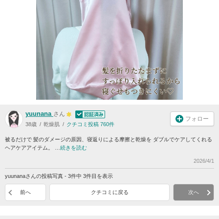
yuunana
さん
フォロー
38歳
乾燥肌
クチコミ投稿 760件
被るだけで 髪のダメージの原因、寝返りによる摩擦と乾燥を ダブルでケアしてくれる
ヘアケアアイテム。 …
続きを読む
2026/4/1
yuunanaさんの投稿写真 - 3件中 3件目を表示
前へ
クチコミに戻る
次へ