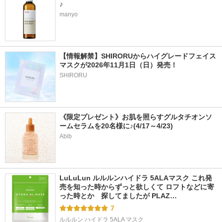
♪
manyo
【情報解禁】SHIRORUからハイグレードフェイス
マスクが2026年11月1日（日）発売！
SHIRORU
《限定プレゼント》お肌を照らすグルタチオンソ
ームセラムを20名様に♪(4/17～4/23)
Abib
LuLuLun ルルルンハイドラ 5ALAマスク これ発
売を知った時からずっと欲しくて ロフトなどに寄
った時とか　探してましたが PLAZ…
7
ルルルン ハイドラ 5ALA マスク