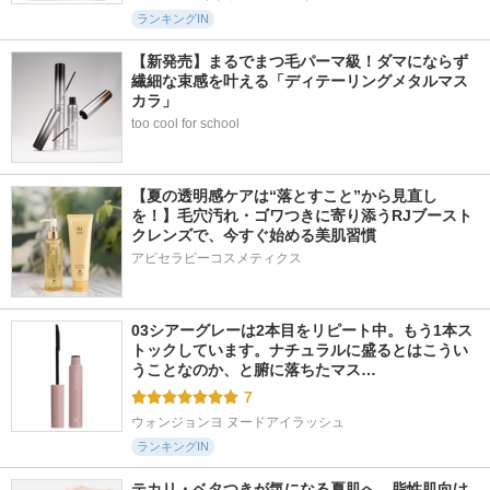
ランキングIN
【新発売】まるでまつ毛パーマ級！ダマにならず
繊細な束感を叶える「ディテーリングメタルマス
カラ」
too cool for school
【夏の透明感ケアは“落とすこと”から見直し
を！】毛穴汚れ・ゴワつきに寄り添うRJブースト
クレンズで、今すぐ始める美肌習慣
アピセラピーコスメティクス
03シアーグレーは2本目をリピート中。もう1本ス
トックしています。ナチュラルに盛るとはこうい
うことなのか、と腑に落ちたマス…
7
ウォンジョンヨ ヌードアイラッシュ
ランキングIN
テカリ・ベタつきが気になる夏肌へ。脂性肌向け