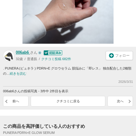
006ab6
さん
フォロー
32歳
普通肌
クチコミ投稿 682件
. PUNERA (ピュネラ ) PDRN+E グロウセラム 肌悩みに「即レス」 独自配合した2種類
の…
続きを読む
2026/3/31
006ab6さんの投稿写真 - 3件中 2件目を表示
前へ
クチコミに戻る
次へ
この商品を高評価している人のおすすめ
PUNERA PDRN+E GLOW SERUM