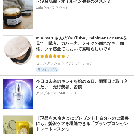
～混合肌編～オイルイン美容のススメ☆
Lala Vie (ララヴィ)
1244件
184件
1012件
5.4
5.8
5.6
ハリフィラー バク
オイル＆エッセンス
タイムリフレッシャ
チライズセラム
ミスト
ー
Eucerin
Papilio
トワニー
minimaruさんのYouTube、minimaru cosmeを
見て、購入。カバー力、メイクの崩れなさ、価
格、ツヤ感全てにおいて素晴らしいです…
7
セラムクッションファンデーション
ランキングIN
今日は未来のキレイを始める日。開運日に取り入
れたい「先行美容」習慣
アンプルール(AMPLEUR)
【現品を30名さまにプレゼント】自分へのご褒美
にも。贅沢ケアを堪能できる「プランプコンセン
トレートマスク*」