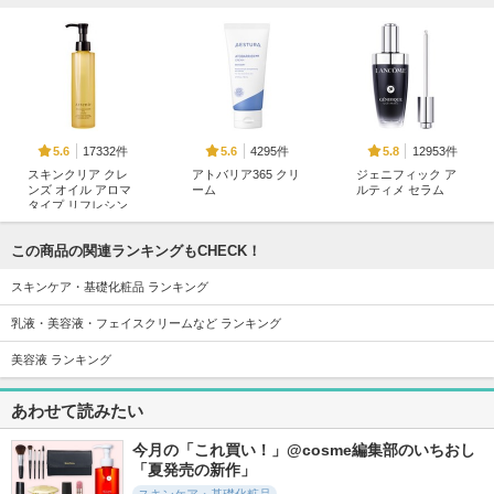
17332件
4295件
12953件
5.6
5.6
5.8
スキンクリア クレ
アトバリア365 クリ
ジェニフィック ア
ンズ オイル アロマ
ーム
ルティメ セラム
タイプ リフレシン
AESTURA
ランコム
グシトラスの香り
アテニア
この商品の関連ランキングもCHECK！
スキンケア・基礎化粧品 ランキング
乳液・美容液・フェイスクリームなど ランキング
美容液 ランキング
694件
739件
1095件
5.7
5.8
5.5
あわせて読みたい
アトバリア365 カプ
アトバリア365 ハイ
アトバリア365 ハイ
セルトナー
ドロスーディングク
ドロクリーム
リーム
今月の「これ買い！」@cosme編集部のいちおし
AESTURA
AESTURA
AESTURA
「夏発売の新作」