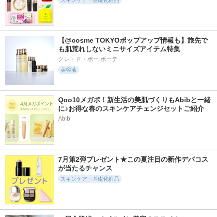
スキンケア・基礎化粧品
【@cosme TOKYOポップアップ情報も】旅先で
18401件
1308件
636件
5.3
も肌荒れしないミニサイズアイテム特集
5.2
5.5
タカミスキンピール
肌磨きジェルクレン
薬用ディープクレン
クレ・ド・ポー ボーテ
ズ
ジングオイル リニ
タカミ
美容液
ューブライト
ニベア
DHC
Qoo10メガポ！新生活の美肌づくりもAbibと一緒
に♪お得な春のスキンケアチェンジセットご紹介
Abib
495件
2110件
819件
5.5
5.6
5.7
ニベア２ＷＡＹ美容
プライマーショット
ビトアス マイパー
7月第2弾プレゼント★この夏注目の新作デパコス
洗顔ＡＣ
フェクション Ⅰ しっ
アテニア
が当たるチャンス
とり
ニベア
スキンケア・基礎化粧品
ビトアス