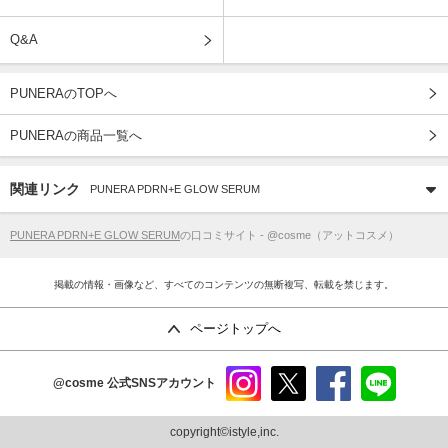
Q&A
PUNERAのTOPへ
PUNERAの商品一覧へ
関連リンク
PUNERA PDRN+E GLOW SERUM
PUNERA PDRN+E GLOW SERUM
の口コミサイト - @cosme（アットコスメ）
掲載の情報・画像など、すべてのコンテンツの無断複写、転載を禁じます。
ページトップへ
@cosme
公式SNSアカウント
instag
x
faceb
line
ram
ook
copyright©istyle,inc.