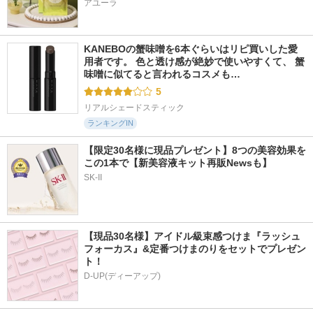
アユーラ
KANEBOの蟹味噌を6本ぐらいはリピ買いした愛
用者です。 色と透け感が絶妙で使いやすくて、 蟹
味噌に似てると言われるコスメも…
5
リアルシェードスティック
ランキングIN
【限定30名様に現品プレゼント】8つの美容効果を
この1本で【新美容液キット再販Newsも】
SK-II
【現品30名様】アイドル級束感つけま『ラッシュ
フォーカス』&定番つけまのりをセットでプレゼン
ト！
D-UP(ディーアップ)