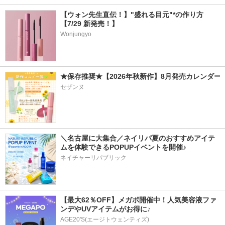
【ウォン先生直伝！】"盛れる目元"*の作り方
【7/29 新発売！】
Wonjungyo
★保存推奨★【2026年秋新作】8月発売カレンダー
セザンヌ
＼名古屋に大集合／ネイリパ夏のおすすめアイテ
ムを体験できるPOPUPイベントを開催♪
ネイチャーリパブリック
【最大62％OFF】メガポ開催中！人気美容液ファ
ンデやUVアイテムがお得に♪
AGE20'S(エージトウェンティズ)