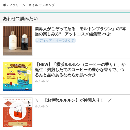
ボディクリーム・オイル ランキング
546件
72件
52件
5.4
6.0
5.1
メディテーションバ
きき湯 ファインヒ
ピースフルハーブ
あわせて読みたい
ス（香涼み）
ート 爽快リフレッ
バブ
シュ
アユーラ
業界人がこぞって沼る「モルトンブラウン」の“本
きき湯
当の楽しみ方” | アットコスメ編集部 ぺぷ
ボディケア・オーラルケア
【NEW】「横浜ルルルン（コーヒーの香り）」が
9230件
3163件
6389件
5.6
5.3
5.6
誕生！焙煎したてのコーヒーの豊かな香りで、つ
ディープモイスチャ
アロマボディシート
メディテーションバ
るんと品のあるなめらか肌へ☆彡
ースプレー
スt
アユーラ
ルルルン
キュレル
アユーラ
＼　【お伊勢ルルルン】が仲間入り！　／
ルルルン
15件
25件
6件
5.8
5.0
5.7
ワンダーハニー と
ハンドクリーム AF
ボディヨーグルト M
ろとろハンドクリー
O