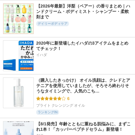
ハウス オブ ローゼ
ム サニーミモザ
【2026年最新】洋梨（ペアー）の香りまとめ｜ハ
ザボディショップ
ベキュアハニー
ンドクリーム・ボディミスト・シャンプー・柔軟
剤まで
デイリーボディケア
2020年に新登場したイハダの3アイテムをまとめ
418件
3件
3件
5.4
4.7
4.7
てチェック！
アロマボディシート
RAWHANDCREAM
フレグランスリッチ
イハダ
（青涼）
ANISE JASMINE
ハンドクリーム ミ
モザブーケ
アユーラ
SWATi
フェルナンダ
（購入したきっかけ） オイル洗顔は、クレドとア
テニアを使用していましたが、そろそろ終わりそ
うなタイミングで、人気のこち…
6
ブライト クレンジング オイル
ランキングIN
【8/1発売】年齢とともに重ねる肌悩みに、まずこ
れ1本！「カッパーペプチドセラム」新登場！