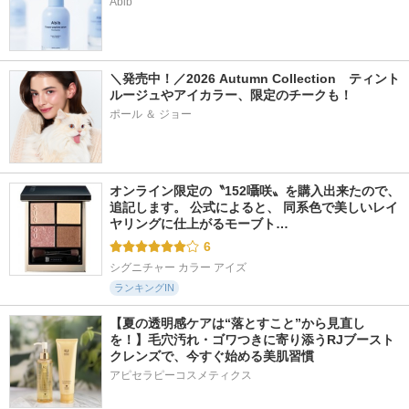
Abib
＼発売中！／2026 Autumn Collection　ティント
ルージュやアイカラー、限定のチークも！
ポール ＆ ジョー
オンライン限定の〝152囁咲〟を購入出来たので、
追記します。 公式によると、 同系色で美しいレイ
ヤリングに仕上がるモーブト…
6
シグニチャー カラー アイズ
ランキングIN
【夏の透明感ケアは“落とすこと”から見直し
を！】毛穴汚れ・ゴワつきに寄り添うRJブースト
クレンズで、今すぐ始める美肌習慣
アピセラピーコスメティクス