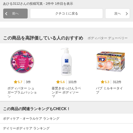
あひる3112さんの投稿写真 - 2件中 1件目を表示
前へ
クチコミに戻る
次へ
この商品を高評価している人のおすすめ
ボディバター デューベリー
3件
101件
312件
5.7
5.6
5.3
ボディバター シュ
釜焚きせっけんラベ
バブ ミルキータイ
ガープラムパッショ
ンダー ボディソー
プ
ン
プ
バブ
ザボディショップ
Mマークシリーズ
この商品の関連ランキングもCHECK！
ボディケア・オーラルケア ランキング
デイリーボディケア ランキング