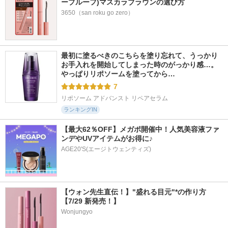
ープルーフ)マスカラブラウンの選び方
3650（san roku go zero）
最初に塗るべきのこちらを塗り忘れて、うっかり
お手入れを開始してしまった時のがっかり感…。
やっぱりリポソームを塗ってから…
7
リポソーム アドバンスト リペアセラム
ランキングIN
【最大62％OFF】メガポ開催中！人気美容液ファ
ンデやUVアイテムがお得に♪
AGE20'S(エージトウェンティズ)
【ウォン先生直伝！】"盛れる目元"*の作り方
【7/29 新発売！】
Wonjungyo