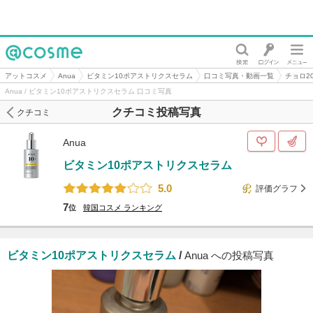
@cosme
アットコスメ
Anua
ビタミン10ポアストリクスセラム
口コミ写真・動画一覧
チョロ2
Anua / ビタミン10ポアストリクスセラム 口コミ写真
クチコミ投稿写真
クチコミ
Anua
ビタミン10ポアストリクスセラム
5.0
評価グラフ
7
位
韓国コスメ
ランキング
ビタミン10ポアストリクスセラム
/
Anua への投稿写真