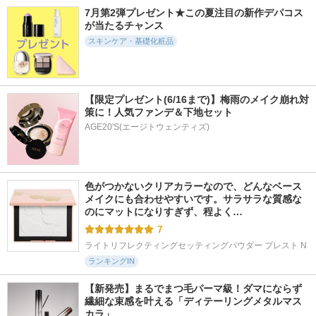
レンジングフォーム
ジング オイル
ペア 深夜浸透クリ
7月第2弾プレゼント★この夏注目の新作デパコス
ーム
d プログラム
オルビス
が当たるチャンス
SOFINA iP
スキンケア・基礎化粧品
【限定プレゼント(6/16まで)】梅雨のメイク崩れ対
策に！人気ファンデ＆下地セット
17611件
16868件
7415件
5.6
6.0
5.8
AGE20'S(エージトウェンティズ)
カネボウ スクラビ
スピーディーマスカ
ジェノプティクス
ング マッド ウォッ
ラリムーバー
インフィニットオー
シュ
ラ エッセンス
ヒロインメイク
KANEBO
SK-II
色がつかないクリアカラーなので、どんなベース
メイクにも合わせやすいです。サラサラな質感な
のにマットになりすぎず、程よく…
7
ライトリフレクティングセッティングパウダー プレスト N
ランキングIN
【新発売】まるでまつ毛パーマ級！ダマにならず
繊細な束感を叶える「ディテーリングメタルマス
カラ」