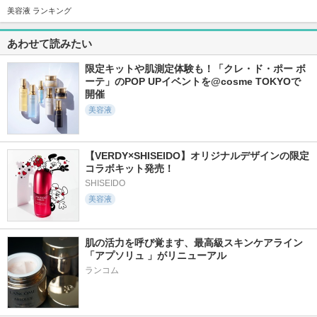
7240件
17370件
11159件
5.3
5.6
5.3
美容液 ランキング
PDRN100ヒアルロ
スキンクリア クレ
5番 白玉グルタチオ
ン酸セラムマスク
ンズ オイル アロマ
ンCふりかけマスク
あわせて読みたい
タイプ リフレシン
Anua
ナンバーズイン(numb
グシトラスの香り
uzin)
限定キットや肌測定体験も！「クレ・ド・ポー ボ
アテニア
ーテ」のPOP UPイベントを@cosme TOKYOで
開催
美容液
【VERDY×SHISEIDO】オリジナルデザインの限定
9663件
2751件
5158件
5.4
5.1
5.5
コラボキット発売！
ホワイトトリュフフ
PDRNヒアルロン酸
レチノパワー リン
ァーストスプレーセ
ハイドレイティング
クルクリーム ba
SHISEIDO
ラム
ミスト
美容液
エリクシール
d'Alba(ダルバ)
Anua
肌の活力を呼び覚ます、最高級スキンケアライン
「アプソリュ 」がリニューアル
ランコム
13642件
6357件
4653件
5.3
5.2
5.2
エッセンスイン ク
オルビス ザ クレン
ゴールデンタイムリ