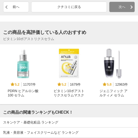
前へ
クチコミに戻る
次へ
この商品を高評価している人のおすすめ
ビタミン10ポアストリクスセラム
11707件
1679件
12963件
5.2
5.2
5.8
PDRN ヒアルロン酸
ビタミン10ポアスト
ジェニフィック ア
100 セラム
リクスセラムマスク
ルティメ セラム
Anua
Anua
ランコム
この商品の関連ランキングもCHECK！
スキンケア・基礎化粧品 ランキング
乳液・美容液・フェイスクリームなど ランキング