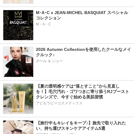
M･A･C x JEAN-MICHEL BASQUIAT スペシャル
コレクション
M・A・C
2026 Autumn Collectionを使用したクールなメイ
クルック♪
ポール ＆ ジョー
【夏の透明感ケアは“落とすこと”から見直し
を！】毛穴汚れ・ゴワつきに寄り添うRJブースト
クレンズで、今すぐ始める美肌習慣
アピセラピーコスメティクス
【旅行中もキレイをキープ♪】旅先で取り入れた
い、持ち運びスキンケアアイテム5選