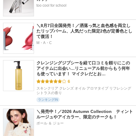
too cool for school
＼8月7日全国発売！／洒落っ気と血色感を両立し
たリップバーム、人気だった限定2色が定番色とし
て復活！
M・A・C
クレンジングジプシーを経て口コミを頼りにこの
アイテムに出会い…リニューアル前からもう何年
も使っています！ マイクレだとお…
6
スキンクリア クレンズ オイル アロマタイプ リフレシング
シトラスの香り
ランキングIN
＼発売中！／2026 Autumn Collection　ティント
ルージュやアイカラー、限定のチークも！
ポール ＆ ジョー