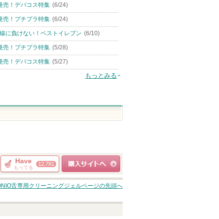
発売！デパコス特集
(6/24)
発売！プチプラ特集
(6/24)
線に負けない！ベストイレブン
(6/10)
発売！プチプラ特集
(5/28)
発売！デパコス特集
(5/27)
もっとみる
Have
12,781
もってる
ショッピングサイト
ONIO舌専用クリーニングジェル
ページの先頭へ
へ