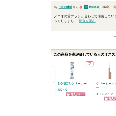
miamini
by
36歳
さん
認証済
5
ノニオの舌ブラシと合わせて使用してい
0
っくりしまし…
続きを読む
人
以
上
の
メ
ン
この商品を高評価している人のオススメ
バ
ー
に
お
気
に
NONIO舌クリーナー
クリーミータ
入
ー
NONIO
り
キャンメイク
登
ショッピン
戻
ショッ
録
グサイトへ
る
さ
グサイ
れ