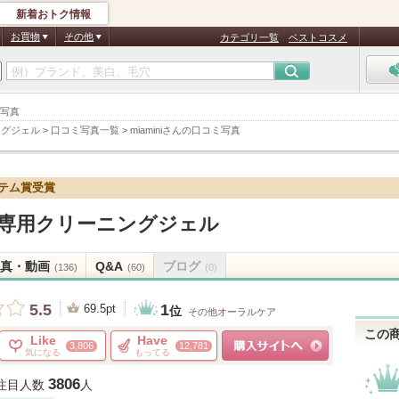
新着おトク情報
お買物
その他
カテゴリ一覧
ベストコスメ
ミ写真
ングジェル
>
口コミ写真一覧
>
miaminiさんの口コミ写真
イテム賞受賞
O舌専用クリーニングジェル
真・動画
Q&A
ブログ
(136)
(60)
(0)
1
5.5
69.5pt
位
その他オーラルケア
この
Like
Have
3,806
12,781
気になる
もってる
ショッピングサイトへ
3806
注目人数
人