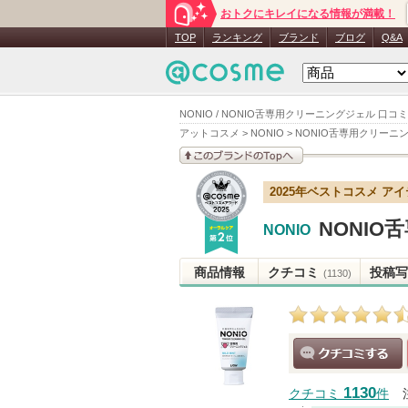
おトクにキレイになる情報が満載！
TOP
ランキング
ブランド
ブログ
Q&A
NONIO / NONIO舌専用クリーニングジェル 口コ
アットコスメ
>
NONIO
>
NONIO舌専用クリーニ
このブランドの情報を
2025年ベストコスメ ア
見る
NONI
NONIO
商品情報
クチコミ
投稿写
(1130)
クチコミする
1130
クチコミ
件