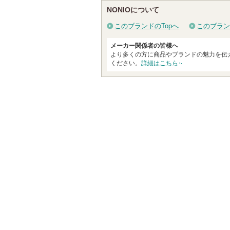
て
NONIOについて
い
このブランドのTopへ
このブラン
ま
す
メーカー関係者の皆様へ
より多くの方に商品やブランドの魅力を伝
ください。
詳細はこちら