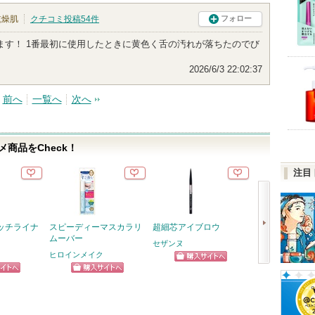
乾燥肌
クチコミ投稿
54
件
フォロー
ます！ 1番最初に使用したときに黄色く舌の汚れが落ちたのでび
2026/6/3 22:02:37
前へ
一覧へ
次へ
商品をCheck！
注目
ッチライナ
スピーディーマスカラリ
超細芯アイブロウ
5番 白玉グル
ムーバー
ふりかけマスク
セザンヌ
ヒロインメイク
ナンバーズイン(nu
ショッピン
次
ピン
ショッピン
ショッ
グサイトへ
へ
トへ
グサイトへ
グサイ