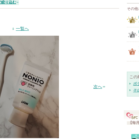
で絞り込む
その他
一覧へ
この
ボ
次へ
そ
【毎月