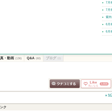
7月
7月
紫外
6月
6月
真・動画
Q&A
ブログ
(136)
(60)
(0)
Like
3,806
気になる
クチコミする
N
ンク