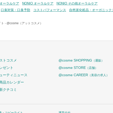
・オーラルケア
NONIO オーラルケア
NONIO その他オーラルケア
口臭対策・口臭予防
コストパフォーマンス
自然派化粧品・オーガニック
ト -
@cosme（アットコスメ）
ストコスメ
@cosme SHOPPING
（通販）
レゼント
@cosme STORE
（店舗）
ューティニュース
@cosme CAREER
（美容の求人）
商品カレンダー
新クチコミ
責・コピーライト
運営会社