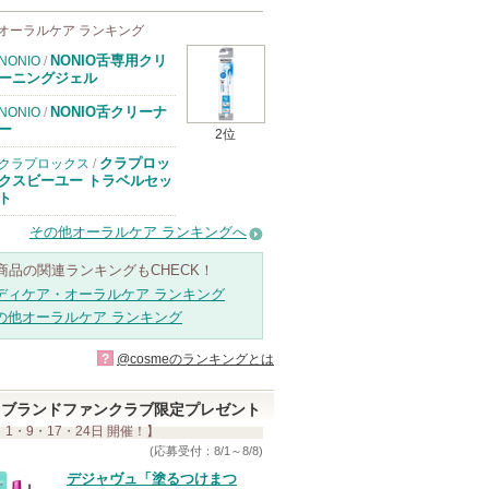
オーラルケア ランキング
NONIO舌専用クリ
NONIO
/
ーニングジェル
NONIO舌クリーナ
NONIO
/
ー
2位
クラプロッ
クラプロックス
/
クスビーユー トラベルセッ
ト
その他オーラルケア ランキングへ
商品の関連ランキングもCHECK！
ディケア・オーラルケア ランキング
の他オーラルケア ランキング
?
@cosmeのランキングとは
ブランドファンクラブ限定プレゼント
 1・9・17・24日 開催！】
(応募受付：8/1～8/8)
デジャヴュ「塗るつけまつ