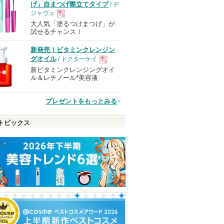
げ」自まつげ際立てタイプ
/ デ
ジャヴュ
大人気「塗るつけまつげ」が
現
試せるチャンス！
新発売！ビタミンクレンジン
品
グオイル
/ ドクターケイ
新ビタミンクレンジングオイ
現
ル＆レチノール*美容液
品
プレゼントをもっとみる
トピックス
タチオンC
スキンクリア クレンズ
スーパーラメラシャンプ
ヴォワールコレ
オイル アロマタイプ リ
ー&EXモイストトリート
ルｎ
フレシングシトラスの香
メント ＦＯＲ ＤＡＩＬ
mbuzin)
クレ・ド・ポー 
り
Ｙ ＤＡＭＡＧＥ
クレ・ド・ポー
アテニア
THE ANSWER
ピン
ボーテからのお
アテニアからの
ショッピ
知らせがありま
お知らせがあり
THE ANSWERか
トへ
ショッピン
す
ます
らのお知らせが
グサイト
ショッピン