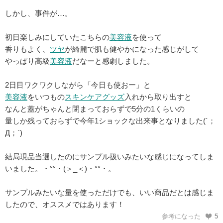
しかし、事件が…。
初日楽しみにしていたこちらの
美容液
を使って
香りもよく、
ツヤ
が綺麗で肌も健やかになった感じがして
やっぱり高級
美容液
だなーと感劇しました。
2日目ワクワクしながら「今日も使おー」と
美容液
をいつもの
スキンケアグッズ
入れから取り出すと
なんと蓋がちゃんと閉まっておらずで5分の1くらいの
量しか残っておらずで今年1ショックな出来事となりました(´；
Д；`)
結局現品当選したのにサンプル扱いみたいな感じになってしま
いました。・°°・(＞_＜)・°°・。
サンプルみたいな量を使っただけでも、いい商品だとは感じま
したので、オススメではあります！
参考になった
5