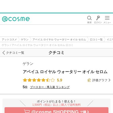
@cosme
アットコスメ
ゲラン
アベイユ ロイヤル ウォータリー オイル セロム
口コミ一覧
イニ
ゲラン / アベイユ ロイヤル ウォータリー オイル セロム 口コミ
クチコミ
クチコミ一覧
ゲラン
アベイユ ロイヤル ウォータリー オイル セロム
5.9
評価グラフ
5
位
ブースター・導入液
ランキング
ポイントがたまる！使える！
1,500円（税込）以上ご購入で送料無料
@cosme SHOPPING
で購入