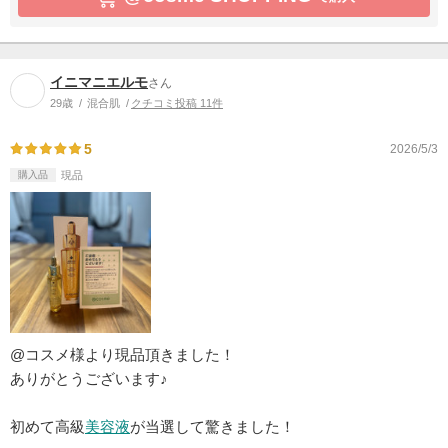
イニマニエルモ
さん
29歳
混合肌
クチコミ投稿 11件
5
2026/5/3
購入品
現品
@コスメ様より現品頂きました！
ありがとうございます♪
初めて高級
美容液
が当選して驚きました！