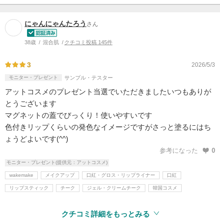
にゃんにゃんたろう
さん
38歳
混合肌
クチコミ投稿 145件
3
2026/5/3
モニター・プレゼント
サンプル・テスター
アットコスメのプレゼント当選でいただきましたいつもありが
とうございます
マグネットの蓋でびっくり！使いやすいです
色付きリップくらいの発色なイメージですがさっと塗るにはち
ょうどよいです(^^)
参考になった
0
モニター・プレゼント(提供元：アットコスメ)
wakemake
メイクアップ
口紅・グロス・リップライナー
口紅
リップスティック
チーク
ジェル・クリームチーク
韓国コスメ
クチコミ詳細をもっとみる