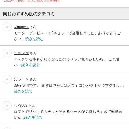
1,500円（税込）以上ご購入で送料無料
同じおすすめ度のクチコミ
cmogwai
さん
モニタープレゼントで2本セットで当選しました。ありがとうご
ざい…
続きを読む
ミョンセ
さん
マスクする事も少なくなったのでリップ色々欲しいな。 これ使
い…
続きを読む
にっ！☆
さん
09番使用です。 まずは見た目はとてもコンパクトかつマグネッ…
続きを読む
しろ009
さん
ロフトで見かけてカチッと閉まるケースが気持ち良すぎて衝動買
いw…
続きを読む