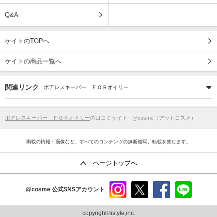
Q&A
ケイトのTOPへ
ケイトの商品一覧へ
関連リンク
ポアレスキーパー ＦＯＲオイリー
ポアレスキーパー ＦＯＲオイリー
の口コミサイト - @cosme（アットコスメ）
掲載の情報・画像など、すべてのコンテンツの無断複写、転載を禁じます。
ページトップへ
@cosme
公式SNSアカウント
instag
x
faceb
line
ram
ook
copyright©istyle,inc.