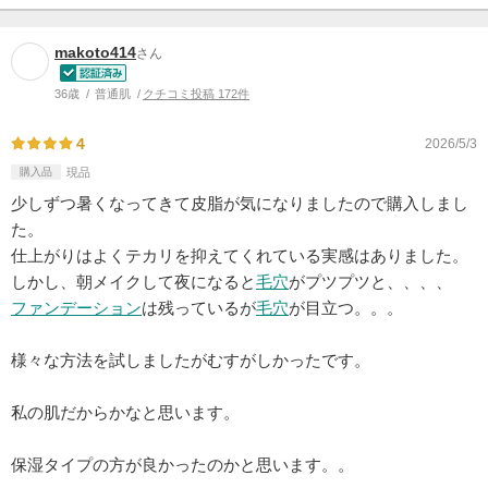
makoto414
さん
36歳
普通肌
クチコミ投稿 172件
4
2026/5/3
購入品
現品
少しずつ暑くなってきて皮脂が気になりましたので購入しまし
た。
仕上がりはよくテカリを抑えてくれている実感はありました。
しかし、朝メイクして夜になると
毛穴
がプツプツと、、、、
ファンデーション
は残っているが
毛穴
が目立つ。。。
様々な方法を試しましたがむすがしかったです。
私の肌だからかなと思います。
保湿タイプの方が良かったのかと思います。。