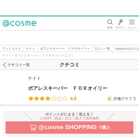
@cosme
アットコスメ
ケイト
ポアレスキーパー ＦＯＲオイリー
口コミ一覧
makoto414さ
ケイト / ポアレスキーパー ＦＯＲオイリー 口コミ
クチコミ
クチコミ一覧
ケイト
ポアレスキーパー ＦＯＲオイリー
4.0
評価グラフ
ポイントがたまる！使える！
1,500円（税込）以上ご購入で送料無料
@cosme SHOPPING
で購入