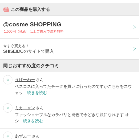
この商品を購入する
@cosme SHOPPING
1,500円（税込）以上ご購入で送料無料
今すぐ買える！
SHISEIDOのサイトで購入
同じおすすめ度のクチコミ
うぱーわー
さん
ベスコスに入ってたチークを買いに行ったのですがこちらをスウ
ォッ…
続きを読む
ミカニャン
さん
ファッショナブルなカラバリと発色で今どきな顔になれます オ
シ…
続きを読む
あずふー
さん