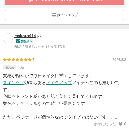
購入ショップ
makoto414
さん
36歳
普通肌
クチコミ投稿 172件
7
2026/5/3
購入品
現品
質感が軽やかで毎日メイクに重宝しています。
スキンケア
効果もある
メイクアップ
アイテムなのも嬉しいで
す。
色味もトレンド感があり肌も美しく見せてくれます。
発色もナチュラルなので難しい要素０です。
ただ、パッケージが個性的なのでタイプではないです。。。
参考になった
0