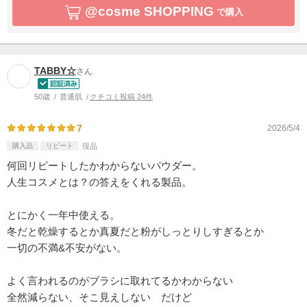
@cosme SHOPPING
で購入
TABBY☆
さん
50歳
普通肌
クチコミ投稿 24件
7
2026/5/4
購入品
リピート
現品
何回リピートしたかわからないパウダー。
人生コスメとは？の答えをくれる製品。
とにかく一年中使える。
冬だと乾燥するとか真夏だと粉がしっとりしすぎるとか
一切の不満&不安がない。
よく言われるのがブラシに取れてるかわからない
全然減らない、そこ見えしない だけど