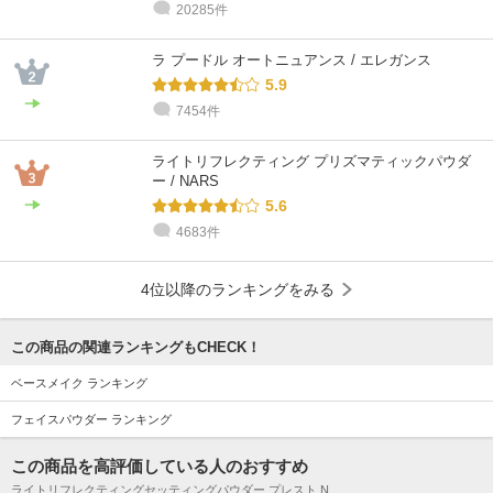
20285件
@cosme STORE スタッフ
@cosme STORE スタッフ
@cosme STORE スタッフ
@cosme STORE スタッフ
@cosme STORE スタッフ
@cosme STORE スタッフ
ウダガワ
Okumura
中里
ウダガワ
Honda
kawanami
敏感肌 / ～20代 / ブルベ
乾燥肌 / 30代 / ブルベ
乾燥肌 / ～20代 / ブルベ
敏感肌 / ～20代 / ブルベ
乾燥肌 / 30代 / ブルベ
乾燥肌 / 30代 / イエベ
ラ プードル オートニュアンス / エレガンス
5.9
7454件
ライトリフレクティング プリズマティックパウダ
ー / NARS
5.6
4683件
4位以降のランキングをみる
この商品の関連ランキングもCHECK！
ベースメイク ランキング
フェイスパウダー ランキング
この商品を高評価している人のおすすめ
ライトリフレクティングセッティングパウダー プレスト N