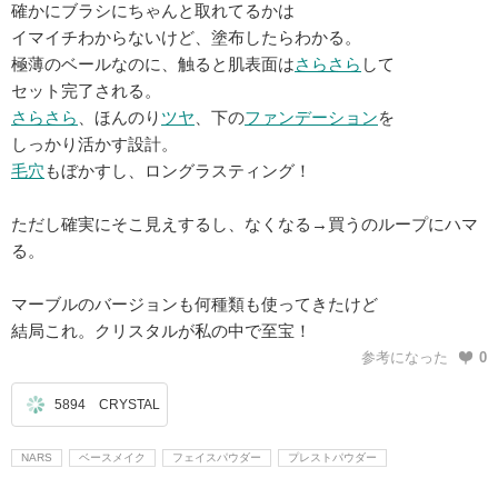
確かにブラシにちゃんと取れてるかは
イマイチわからないけど、塗布したらわかる。
極薄のベールなのに、触ると肌表面は
さらさら
して
セット完了される。
さらさら
、ほんのり
ツヤ
、下の
ファンデーション
を
しっかり活かす設計。
毛穴
もぼかすし、ロングラスティング！
ただし確実にそこ見えするし、なくなる→買うのループにハマ
る。
マーブルのバージョンも何種類も使ってきたけど
結局これ。クリスタルが私の中で至宝！
参考になった
0
5894 CRYSTAL
NARS
ベースメイク
フェイスパウダー
プレストパウダー