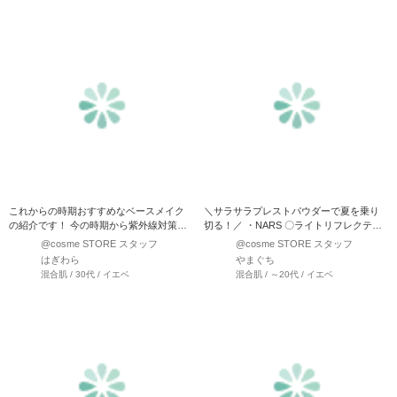
これからの時期おすすめなベースメイク
＼サラサラプレストパウダーで夏を乗り
の紹介です！ 今の時期から紫外線対策か
切る！／ ・NARS 〇ライトリフレクティ
なり大切になってきます…
ングセッティ…
@cosme STORE スタッフ
@cosme STORE スタッフ
はぎわら
やまぐち
混合肌 / 30代 / イエベ
混合肌 / ～20代 / イエベ