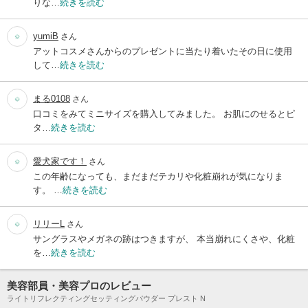
りな…
続きを読む
yumiB
さん
アットコスメさんからのプレゼントに当たり着いたその日に使用
して…
続きを読む
まる0108
さん
口コミをみてミニサイズを購入してみました。 お肌にのせるとピ
タ…
続きを読む
愛犬家です！
さん
この年齢になっても、まだまだテカリや化粧崩れが気になりま
す。 …
続きを読む
リリーL
さん
サングラスやメガネの跡はつきますが、 本当崩れにくさや、化粧
を…
続きを読む
美容部員・美容プロのレビュー
ライトリフレクティングセッティングパウダー プレスト N