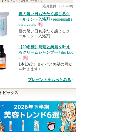
 1・9・17・24日 開催！】
(応募受付：8/1～8/8)
夏の暑い日も冷たく感じるク
ールミント入浴剤
/ epsomsalt s
ea crystals
夏の暑い日も冷たく感じるク
現
ールミント入浴剤
【20名様】時短と綺麗を叶え
品
るクリームシャンプー
/ Bio Luc
ia
1本10役！タイパと美髪の両立
現
を叶えます♪
プレゼントをもっとみる
品
トピックス