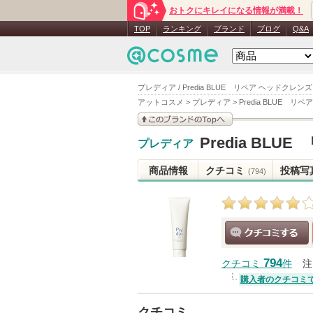
おトクにキレイになる情報が満載！
TOP
ランキング
ブランド
ブログ
Q&A
プレディア / Predia BLUE リペア ヘッドクレン
アットコスメ
>
プレディア
>
Predia BLUE 
このブランドの情報を
Predia BL
プレディア
見る
商品情報
クチコミ
投稿写
(794)
クチコミする
794
クチコミ
件
注
購入者のクチコミ
クチコミ