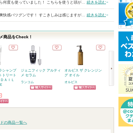
ら何度も使っていました！ こちらを使うと頭が…
続きを読む
爽快感バツグンです！ すこきしみは感じますが…
続きを読む
商品をCheck！
ラシャンプ
ジェニフィック アルティ
オルビス ザ クレンジン
5番 白玉グル
トトリート
メ セラム
グ オイル
ふりかけマスク
 ＤＡＩＬ
ランコム
オルビス
ナンバーズイン(nu
Ｅ
次
ショッピン
ショッピン
ショッ
へ
か
グサイトへ
グサイトへ
グサイ
ピン
トへ
ドの商品一覧へ