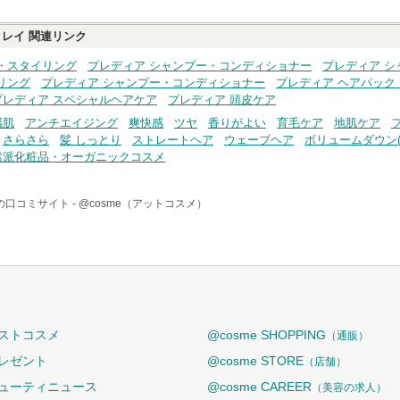
クレイ
関連リンク
・スタイリング
プレディア シャンプー・コンディショナー
プレディア 
リング
プレディア シャンプー・コンディショナー
プレディア ヘアパック
プレディア スペシャルヘアケア
プレディア 頭皮ケア
感肌
アンチエイジング
爽快感
ツヤ
香りがよい
育毛ケア
地肌ケア
さらさら
髪 しっとり
ストレートヘア
ウェーブヘア
ボリュームダウン(
然派化粧品・オーガニックコスメ
の口コミサイト -
@cosme（アットコスメ）
ストコスメ
@cosme SHOPPING
（通販）
レゼント
@cosme STORE
（店舗）
ューティニュース
@cosme CAREER
（美容の求人）