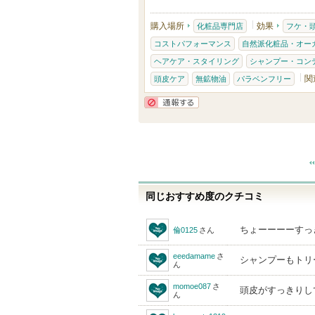
購入場所
効果
化粧品専門店
フケ・
コストパフォーマンス
自然派化粧品・オー
ヘアケア・スタイリング
シャンプー・コン
関
頭皮ケア
無鉱物油
パラベンフリー
通報する
同じおすすめ度のクチコミ
ちょーーーーすっ
倫0125
さん
eeedamame
さ
シャンプーもトリ
ん
momoe087
さ
頭皮がすっきりし
ん