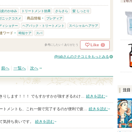
【毎月
頭皮のかゆみ
トリートメント効果
さらさら
髪 しっとり
商品情報
ガニックコスメ
プレディア
ディショナー
ヘアパック・トリートメント
スペシャルヘアケア
連ワード
時短ケア
スパ
Like
0
参考にしたい！ありがとう
@rabさんのクチコミをもっとみる
前へ
一覧へ
次へ
注目
きりします！！！ でもすかすかが強すぎるわけ…
続きを読む
ートメントも、これ一個で完了するのが便利で疲…
続きを読む
て気持ち良いです。
続きを読む