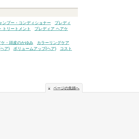
へ
シャンプー・コンディショナー
プレディ
・トリートメント
プレディア ヘアケ
フケ・頭皮のかゆみ
カラーリングケア
ヘア)
ボリュームアップ(ヘア)
コスト
ページの先頭へ