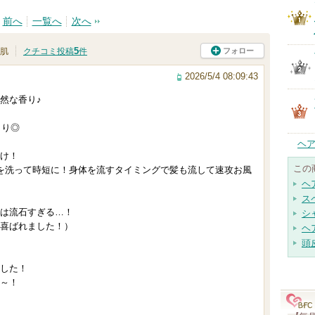
前へ
一覧へ
次へ
5
フォロー
肌
クチコミ投稿
件
2026/5/4 08:09:43
然な香り♪
まり◎
ヘ
け！
この
を洗って時短に！身体を流すタイミングで髪も流して速攻お風
ヘ
ス
は流石すぎる…！
シ
喜ばれました！）
ヘ
頭
した！
～！