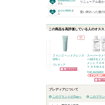
kumamoto1319
リニューアル前か
さん
あやか8806
さ
使い終わった後の
ん
この商品を高評価している人のオススメ
ファンゴ ヘッドクレンズ
スーパーラメ
SPA＋
ー&EXモイス
メント ＦＯＲ
プレディア
Ｙ ＤＡＭＡＧ
戻
THE ANSWER
ショッピン
る
THE ANSWER
グサイトへ
らのお知らせが
ショッ
あります
プレディアについて
グサイ
このブランドのTopへ
このブラン