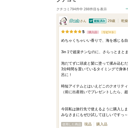
クチコミ794件中 288件目を表示
@rab
29歳
乾燥
さん
認証済
5
購入品
リピート
めちゃくちゃいい香りで、海を感じる自
3in 1で超楽チンなのに、さらっとまと
泡だてずに頭皮と髪に塗って揉み込むだ
3分時間を置いているタイミングで身体
呂に！
時短アイテムとはいえどこのクオリティ
（前に出産祝いでプレゼントしたら、超
今回私は旅行先で使えるように購入しま
みなさまにもぜひ試してほしいですっ～
現品
購入品
使用した商品