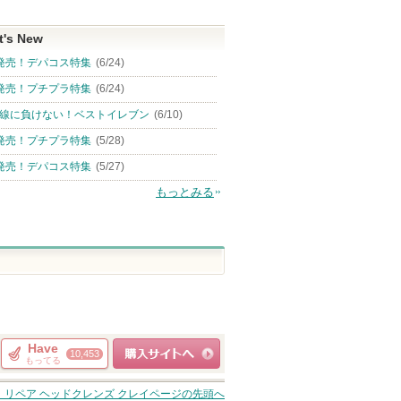
t's New
発売！デパコス特集
(6/24)
発売！プチプラ特集
(6/24)
線に負けない！ベストイレブン
(6/10)
発売！プチプラ特集
(5/28)
発売！デパコス特集
(5/27)
もっとみる
Have
10,453
もってる
ショッピングサイト
LUE リペア ヘッドクレンズ クレイ
ページの先頭へ