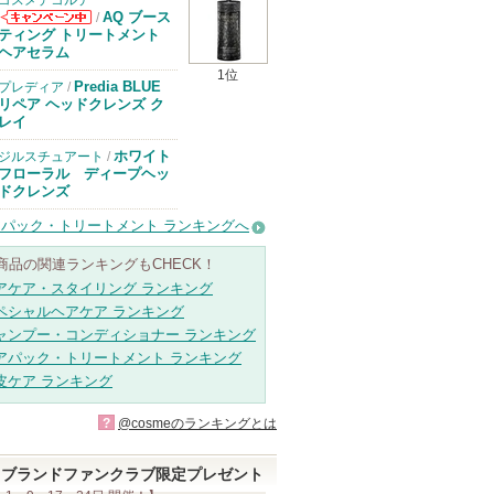
コスメデコルテ
AQ ブース
/
コスメデコルテ
ティング トリートメント
からのお知らせ
ヘアセラム
があります
1位
Predia BLUE
プレディア
/
リペア ヘッドクレンズ ク
レイ
ホワイト
ジルスチュアート
/
フローラル ディープヘッ
ドクレンズ
アパック・トリートメント ランキングへ
商品の関連ランキングもCHECK！
アケア・スタイリング ランキング
ペシャルヘアケア ランキング
ャンプー・コンディショナー ランキング
アパック・トリートメント ランキング
皮ケア ランキング
?
@cosmeのランキングとは
ブランドファンクラブ限定プレゼント