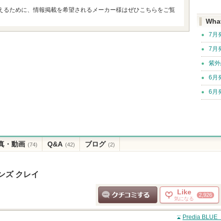
えるために、情報掲載を希望されるメーカー様はぜひこちらをご覧
Wha
7月
7月
紫外
6月
6月
真・動画
Q&A
ブログ
(74)
(42)
(2)
レンズ クレイ
Like
2,926
気になる
クチコミする
Predia B