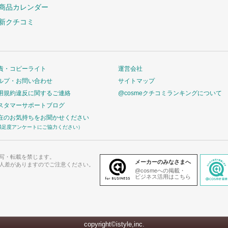
商品カレンダー
新クチコミ
責・コピーライト
運営会社
ルプ・お問い合わせ
サイトマップ
用規約違反に関するご連絡
@cosmeクチコミランキングについて
スタマーサポートブログ
在のお気持ちをお聞かせください
満足度アンケートにご協力ください）
写・転載を禁じます。
メーカーのみなさまへ
人差がありますのでご注意ください。
@cosmeへの掲載・
ビジネス活用はこちら
copyright©istyle,inc.