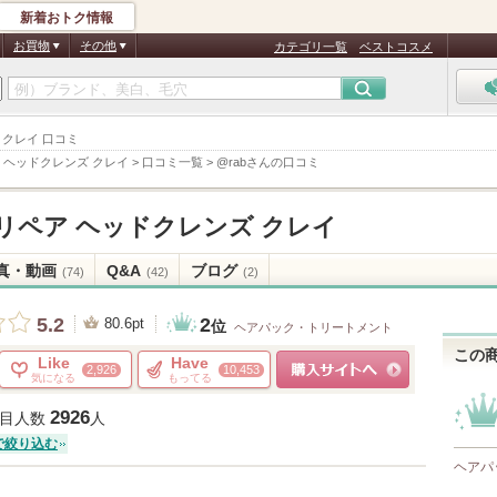
新着おトク情報
お買物
その他
カテゴリ一覧
ベストコスメ
ズ クレイ 口コミ
リペア ヘッドクレンズ クレイ
>
口コミ一覧
>
@rabさんの口コミ
UE リペア ヘッドクレンズ クレイ
真・動画
Q&A
ブログ
(74)
(42)
(2)
2
5.2
80.6pt
位
ヘアパック・トリートメント
この
Like
Have
2,926
10,453
気になる
もってる
ショッピングサイトへ
2926
目人数
人
で絞り込む
ヘアパ