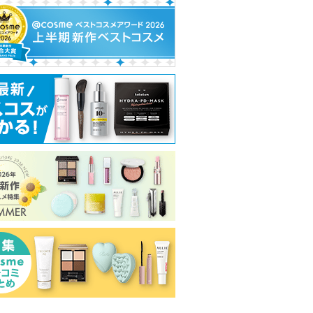
タチオンC
スキンクリア クレンズ
ヴォワールコレクチュー
エッセンスイン 
オイル アロマタイプ リ
ルｎ
ングフォーム
フレシングシトラスの香
mbuzin)
クレ・ド・ポー ボーテ
d プログラム
り
クレ・ド・ポー
d プログラムか
アテニア
ピン
ボーテからのお
らのお知らせが
アテニアからの
ショッピン
ショッピ
知らせがありま
あります
お知らせがあり
トへ
ショッピン
す
ます
グサイトへ
グサイト
グサイトへ