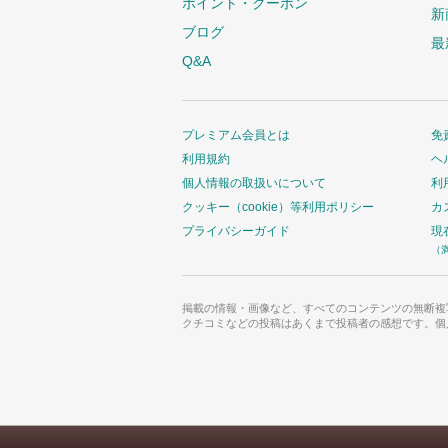
ポイント・クーポン
新
ブログ
最
Q&A
プレミアム会員とは
免
利用規約
ヘ
個人情報の取扱いについて
利
クッキー（cookie）等利用ポリシー
カ
プライバシーガイド
現
（
掲載の情報・画像など、すべてのコンテンツの無断複
クチコミなどの投稿はあくまで投稿者の感想です。個