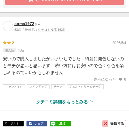
soma1972
さん
53歳
乾燥肌
クチコミ投稿 163件
2
2026/5/4
購入品
現品
安いので購入しましたがいまいちでした 綺麗に発色しないの
とモチが悪いと思います 若い方にはお安いので色々な色を楽
しめるのでいいかもしれません
参考になった
0
キャンメイク
メイクアップ
チーク
ジェル・クリームチーク
クチコミ詳細をもっとみる
ポスト
シェア
LINE