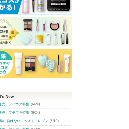
t's New
発売！デパコス特集
(6/24)
発売！プチプラ特集
(6/24)
線に負けない！ベストイレブン
(6/10)