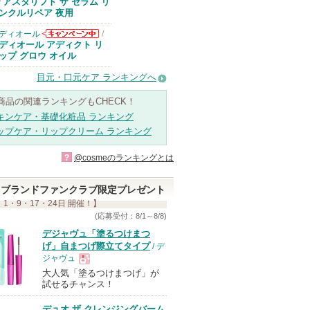
アスタリフトか
アスタリフト ザ セラム リ
/
らのお知らせが
ンクルリペア 夜用
あります
ディオール
/
ディオールから
ディオール アディクト リ
のお知らせがあ
ップ グロウ オイル
ります
目元・口元ケア ランキングへ
商品の関連ランキングもCHECK！
キンケア・基礎化粧品 ランキング
ップケア・リップクリーム ランキング
?
@cosmeのランキングとは
ブランドファンクラブ限定プレゼント
 1・9・17・24日 開催！】
(応募受付：8/1～8/8)
デジャヴュ「塗るつけまつ
げ」自まつげ際立てタイプ
/ デ
ジャヴュ
大人気「塗るつけまつげ」が
現
試せるチャンス！
デュオ ザ クレンジングバーム